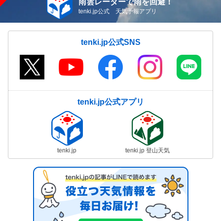
雨雲レーダーで雨を回避！
tenki.jp公式 天気予報アプリ
tenki.jp公式SNS
tenki.jp公式アプリ
tenki.jp
tenki.jp 登山天気