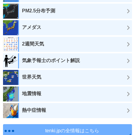
PM2.5分布予測
アメダス
2週間天気
気象予報士のポイント解説
世界天気
地震情報
熱中症情報
tenki.jpの全情報はこちら