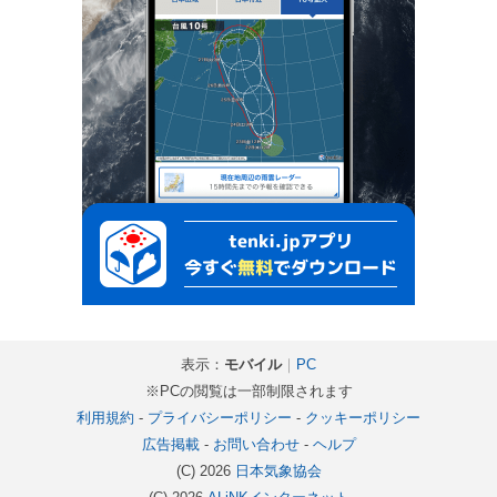
表示：
モバイル
｜
PC
※PCの閲覧は一部制限されます
利用規約
-
プライバシーポリシー
-
クッキーポリシー
広告掲載
-
お問い合わせ
-
ヘルプ
(C) 2026
日本気象協会