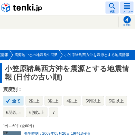
tenki.jp
検索
メニュー
現在地
震情報
震源地ごとの地震発生回数
小笠原諸島西方沖を震源とする地震情報
小笠原諸島西方沖を震源とする地震情
報
(日付の古い順)
震度別：
全て
2以上
3以上
4以上
5弱以上
5強以上
6弱以上
6強以上
7
1件～60件(全60件)
発生時刻：2009年05月26日 19時13分頃