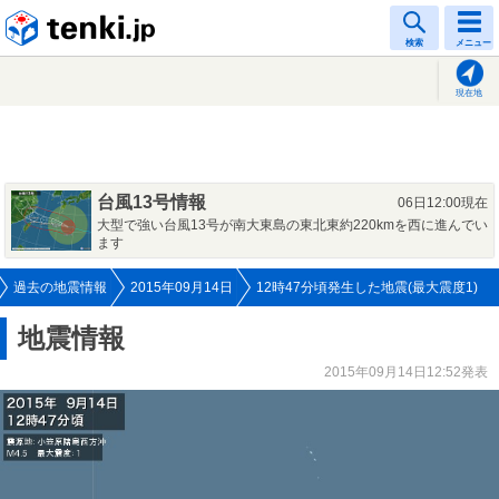
tenki.jp
検索
メニュー
現在地
台風13号情報
06日12:00現在
大型で強い台風13号が南大東島の東北東約220kmを西に進んでい
ます
過去の地震情報
2015年09月14日
12時47分頃発生した地震(最大震度1)
地震情報
2015年09月14日12:52発表