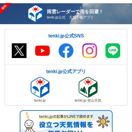
雨雲レーダーで雨を回避！
tenki.jp公式 天気予報アプリ
tenki.jp公式SNS
tenki.jp公式アプリ
tenki.jp
tenki.jp 登山天気