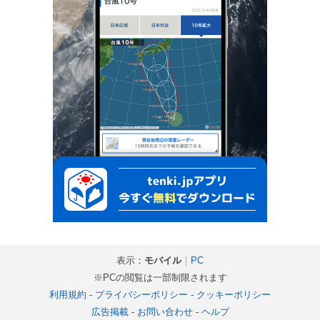
表示：
モバイル
｜
PC
※PCの閲覧は一部制限されます
利用規約
-
プライバシーポリシー
-
クッキーポリシー
広告掲載
-
お問い合わせ
-
ヘルプ