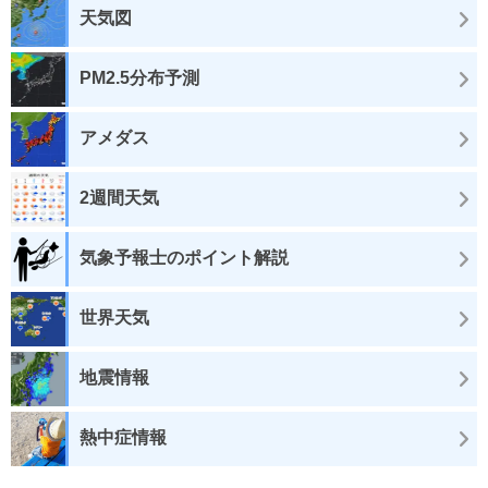
天気図
PM2.5分布予測
アメダス
2週間天気
気象予報士のポイント解説
世界天気
地震情報
熱中症情報