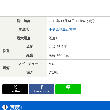
発生時刻
2015年09月14日 12時47分頃
震源地
小笠原諸島西方沖
最大震度
震度1
緯度
北緯 26.9度
位置
経度
東経 140.9度
マグニチュード
M4.5
震源
深さ
約10km
Twitter
Facebook
LINE
震度1