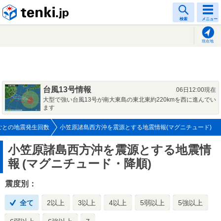
tenki.jp
検索
メニュー
現在地
台風13号情報
06日12:00現在
大型で強い台風13号が南大東島の東北東約220kmを西に進んでい
ます
ごとの地震発生回数
小笠原諸島西方沖を震源とする地震情報(マグニチュード)
小笠原諸島西方沖を震源とする地震情
報
(マグニチュード・降順)
震度別：
全て
2以上
3以上
4以上
5弱以上
5強以上