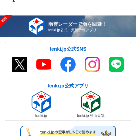
雨雲レーダーで雨を回避！
tenki.jp公式 天気予報アプリ
tenki.jp公式SNS
tenki.jp公式アプリ
tenki.jp
tenki.jp 登山天気