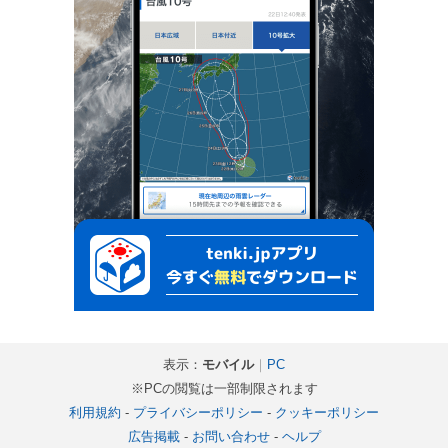
表示：
モバイル
｜
PC
※PCの閲覧は一部制限されます
利用規約
-
プライバシーポリシー
-
クッキーポリシー
広告掲載
-
お問い合わせ
-
ヘルプ