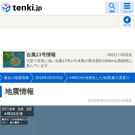
tenki.jp
検索
メニュー
現在地
台風13号情報
08日17:00現在
大型で非常に強い台風13号が久米島の西北西約180kmを西南西に
進んでいます
過去の地震情報
2018年06月03日
04時33分頃発生した地震(最大震度1)
地震情報
2018年06月03日04:40発表