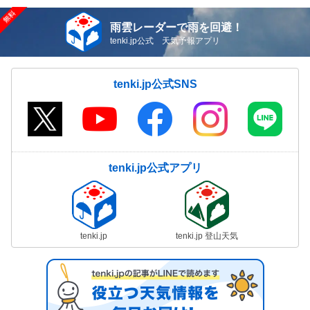
雨雲レーダーで雨を回避！
tenki.jp公式 天気予報アプリ
tenki.jp公式SNS
tenki.jp公式アプリ
tenki.jp
tenki.jp 登山天気