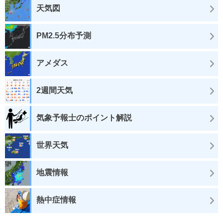
天気図
PM2.5分布予測
アメダス
2週間天気
気象予報士のポイント解説
世界天気
地震情報
熱中症情報