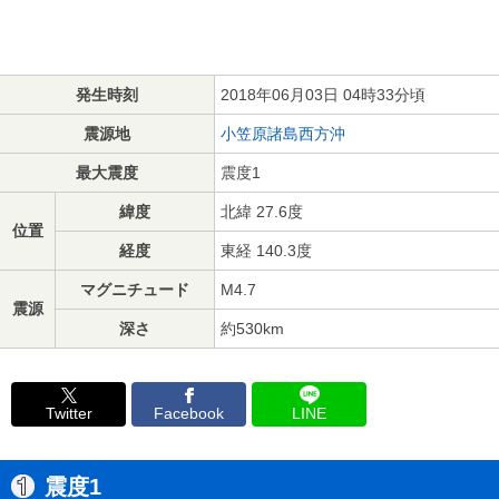
発生時刻
2018年06月03日 04時33分頃
震源地
小笠原諸島西方沖
最大震度
震度1
緯度
北緯 27.6度
位置
経度
東経 140.3度
マグニチュード
M4.7
震源
深さ
約530km
Twitter
Facebook
LINE
震度1