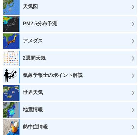
天気図
PM2.5分布予測
アメダス
2週間天気
気象予報士のポイント解説
世界天気
地震情報
熱中症情報