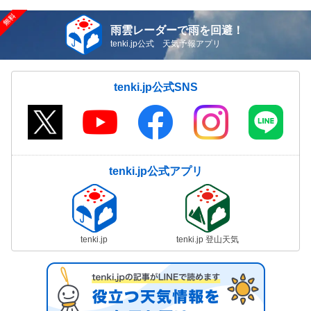
雨雲レーダーで雨を回避！
tenki.jp公式 天気予報アプリ
tenki.jp公式SNS
tenki.jp公式アプリ
tenki.jp
tenki.jp 登山天気