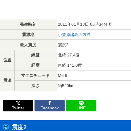
発生時刻
2011年01月13日 06時34分頃
震源地
小笠原諸島西方沖
最大震度
震度2
緯度
北緯 27.4度
位置
経度
東経 141.0度
マグニチュード
M6.6
震源
深さ
約520km
Twitter
Facebook
LINE
震度2