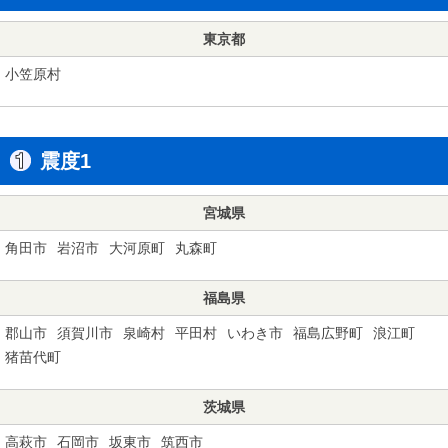
東京都
小笠原村
震度1
宮城県
角田市
岩沼市
大河原町
丸森町
福島県
郡山市
須賀川市
泉崎村
平田村
いわき市
福島広野町
浪江町
猪苗代町
茨城県
高萩市
石岡市
坂東市
筑西市