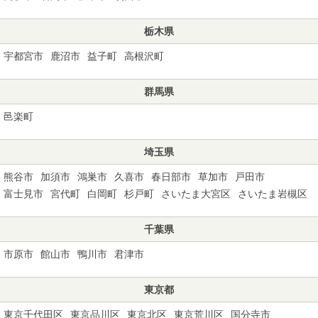
栃木県
宇都宮市
鹿沼市
益子町
高根沢町
群馬県
邑楽町
埼玉県
熊谷市
加須市
鴻巣市
久喜市
春日部市
草加市
戸田市
富士見市
宮代町
白岡町
杉戸町
さいたま大宮区
さいたま岩槻区
千葉県
市原市
館山市
鴨川市
君津市
東京都
東京千代田区
東京品川区
東京北区
東京荒川区
国分寺市