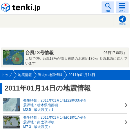
tenki.jp
検索
メニュー
現在地
台風13号情報
06日17:00現在
大型で強い台風13号が南大東島の北東約130kmを西北西に進んで
います
トップ
地震情報
過去の地震情報
2011年01月14日
2011年01月14日の地震情報
発生時刻：2011年01月14日22時33分頃
震源地：栃木県南部頃
M2.5
最大震度：1
発生時刻：2011年01月14日01時17分頃
震源地：南太平洋頃
M7.3
最大震度：