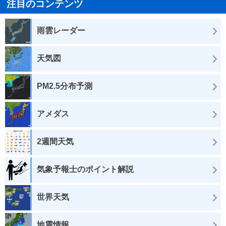
注目のコンテンツ
雨雲レーダー
天気図
PM2.5分布予測
アメダス
2週間天気
気象予報士のポイント解説
世界天気
地震情報