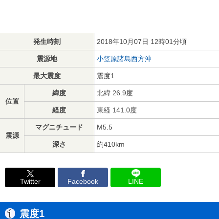
発生時刻
2018年10月07日 12時01分頃
震源地
小笠原諸島西方沖
最大震度
震度1
緯度
北緯 26.9度
位置
経度
東経 141.0度
マグニチュード
M5.5
震源
深さ
約410km
Twitter
Facebook
LINE
震度1