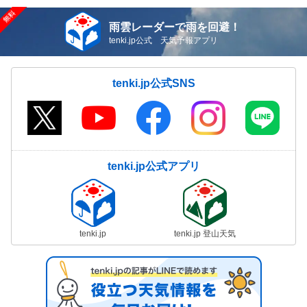
雨雲レーダーで雨を回避！
tenki.jp公式 天気予報アプリ
tenki.jp公式SNS
tenki.jp公式アプリ
tenki.jp
tenki.jp 登山天気