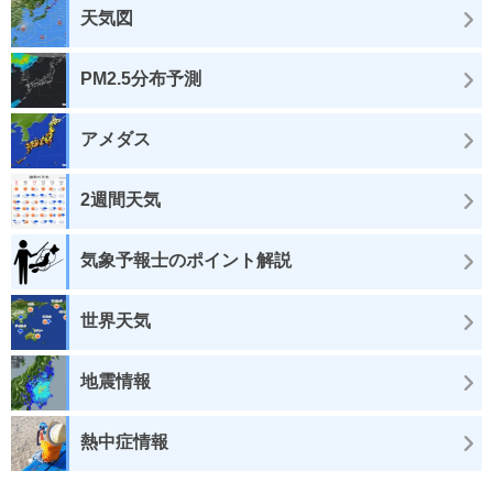
天気図
PM2.5分布予測
アメダス
2週間天気
気象予報士のポイント解説
世界天気
地震情報
熱中症情報