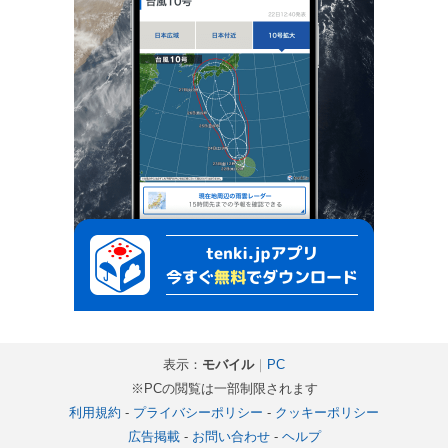
表示：
モバイル
｜
PC
※PCの閲覧は一部制限されます
利用規約
-
プライバシーポリシー
-
クッキーポリシー
広告掲載
-
お問い合わせ
-
ヘルプ