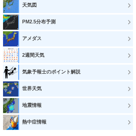
天気図
PM2.5分布予測
アメダス
2週間天気
気象予報士のポイント解説
世界天気
地震情報
熱中症情報