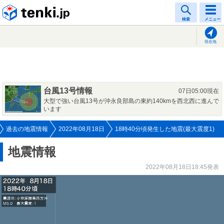
tenki.jp
検索
メニュー
現在地
台風13号情報
07日05:00現在
大型で強い台風13号が沖永良部島の東約140kmを西北西に進んで
います
過去の地震情報
2022年08月18日
18時40分頃発生した地震(最大震度1)
地震情報
2022年08月18日18:45発表