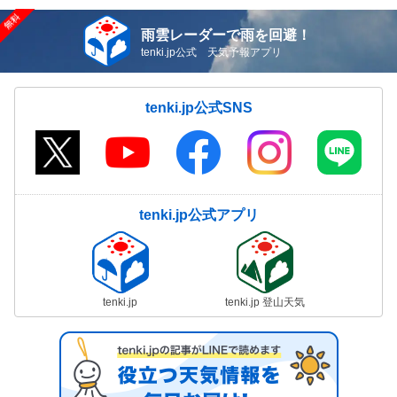
雨雲レーダーで雨を回避！
tenki.jp公式 天気予報アプリ
tenki.jp公式SNS
tenki.jp公式アプリ
tenki.jp
tenki.jp 登山天気