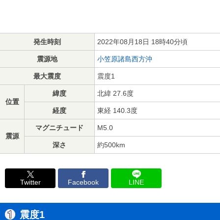
発生時刻
2022年08月18日 18時40分頃
震源地
小笠原諸島西方沖
最大震度
震度1
緯度
北緯 27.6度
位置
経度
東経 140.3度
マグニチュード
M5.0
震源
深さ
約500km
Twitter
Facebook
LINE
震度1