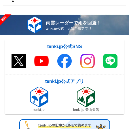
雨雲レーダーで雨を回避！
tenki.jp公式 天気予報アプリ
tenki.jp公式SNS
tenki.jp公式アプリ
tenki.jp
tenki.jp 登山天気