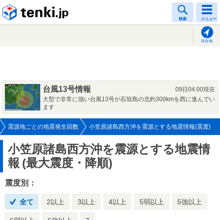
tenki.jp
検索
メニュー
現在地
台風13号情報
09日04:00現在
大型で非常に強い台風13号が石垣島の北約300kmを西に進んでい
ます
震源地ごとの地震発生回数
小笠原諸島西方沖を震源とする地震情報(震度)
小笠原諸島西方沖を震源とする地震情
報
(最大震度・降順)
震度別：
全て
2以上
3以上
4以上
5弱以上
5強以上