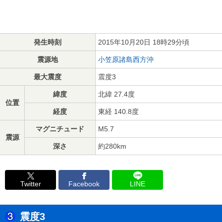
発生時刻
2015年10月20日 18時29分頃
震源地
小笠原諸島西方沖
最大震度
震度3
緯度
北緯 27.4度
位置
経度
東経 140.8度
マグニチュード
M5.7
震源
深さ
約280km
Twitter
Facebook
LINE
震度3