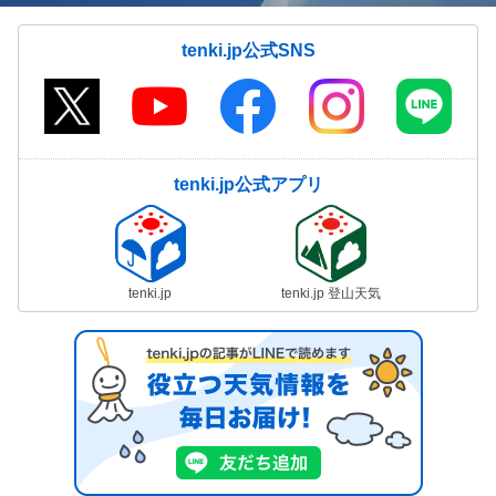
tenki.jp公式SNS
tenki.jp公式アプリ
tenki.jp
tenki.jp 登山天気