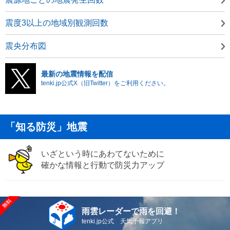
震度3以上の地域別観測回数
震央分布図
最新の地震情報を配信
tenki.jp公式X（旧Twitter）をご利用ください。
「知る防災」地震
いざという時にあわてないために
確かな情報と行動で防災力アップ
雨雲レーダーで雨を回避！
tenki.jp公式 天気予報アプリ