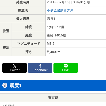
発生時刻
2011年07月16日 03時01分頃
震源地
小笠原諸島西方沖
最大震度
震度1
緯度
北緯 27.2度
位置
経度
東経 140.5度
マグニチュード
M5.2
震源
深さ
約480km
Twitter
Facebook
LINE
震度1
東京都
小笠原村