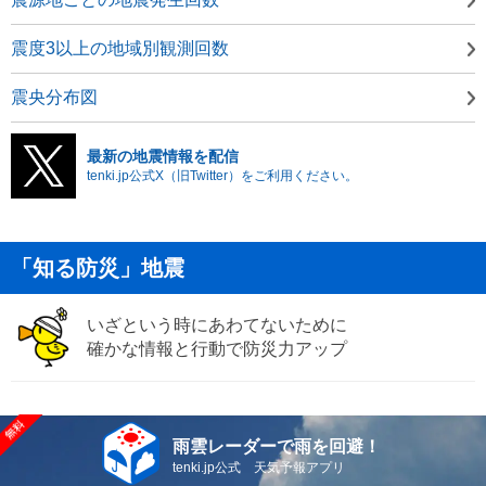
震度3以上の地域別観測回数
震央分布図
最新の地震情報を配信
tenki.jp公式X（旧Twitter）をご利用ください。
「知る防災」地震
いざという時にあわてないために
確かな情報と行動で防災力アップ
雨雲レーダーで雨を回避！
tenki.jp公式 天気予報アプリ