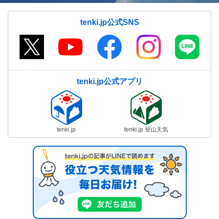
tenki.jp公式SNS
tenki.jp公式アプリ
tenki.jp
tenki.jp 登山天気