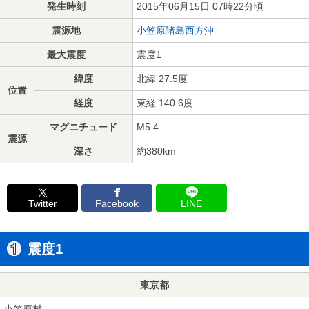
発生時刻
2015年06月15日 07時22分頃
震源地
小笠原諸島西方沖
最大震度
震度1
緯度
北緯 27.5度
位置
経度
東経 140.6度
マグニチュード
M5.4
震源
深さ
約380km
Twitter
Facebook
LINE
震度1
東京都
小笠原村