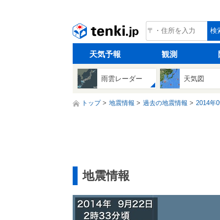
tenki.jp
検
天気予報
観測
雨雲レーダー
天気図
トップ
地震情報
過去の地震情報
2014年
地震情報