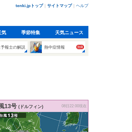
tenki.jpトップ
｜
サイトマップ
｜
ヘルプ
天気
季節特集
天気ニュース
象予報士の解説
熱中症情報
注目
風13号
(ドルフィン)
08日22:00現在