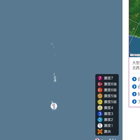
大型
北西