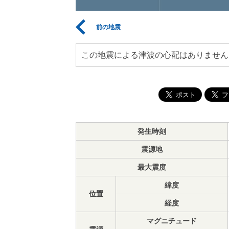
前の地震
この地震による津波の心配はありません
発生時刻
震源地
最大震度
緯度
位置
経度
マグニチュード