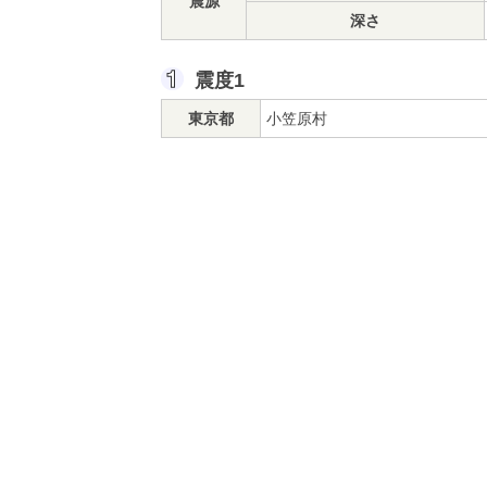
震源
深さ
震度1
東京都
小笠原村