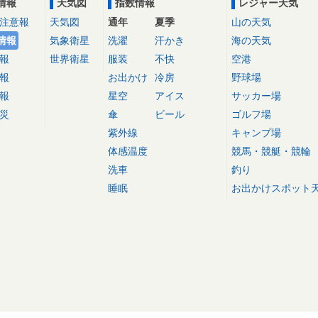
情報
天気図
指数情報
レジャー天気
注意報
天気図
通年
夏季
山の天気
情報
気象衛星
洗濯
汗かき
海の天気
報
世界衛星
服装
不快
空港
報
お出かけ
冷房
野球場
報
星空
アイス
サッカー場
災
傘
ビール
ゴルフ場
紫外線
キャンプ場
体感温度
競馬・競艇・競輪
洗車
釣り
睡眠
お出かけスポット