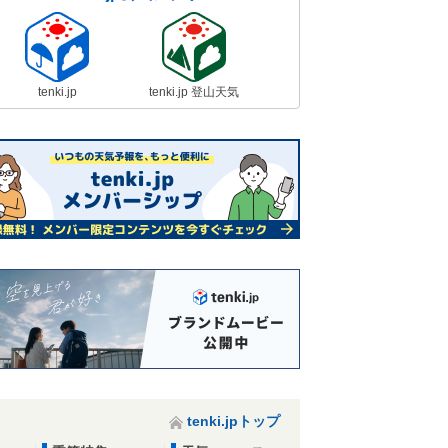
tenki.jp
tenki.jp 登山天気
tenki.jpトップ