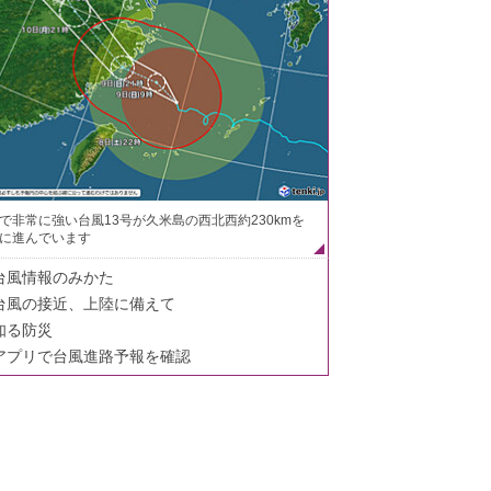
で非常に強い台風13号が久米島の西北西約230kmを
に進んでいます
台風情報のみかた
台風の接近、上陸に備えて
知る防災
アプリで台風進路予報を確認