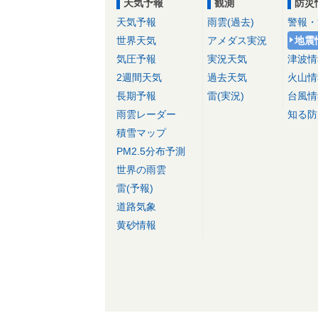
天気予報
観測
防災
天気予報
雨雲(過去)
警報・
世界天気
アメダス実況
地震
気圧予報
実況天気
津波情
2週間天気
過去天気
火山情
長期予報
雷(実況)
台風情
雨雲レーダー
知る防
積雪マップ
PM2.5分布予測
世界の雨雲
雷(予報)
道路気象
黄砂情報