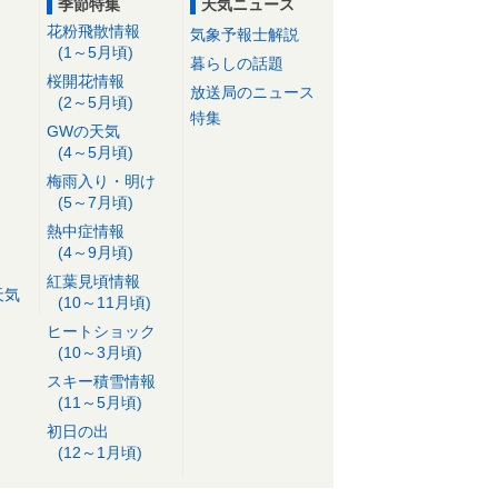
季節特集
天気ニュース
花粉飛散情報
気象予報士解説
(1～5月頃)
暮らしの話題
桜開花情報
放送局のニュース
(2～5月頃)
特集
GWの天気
(4～5月頃)
梅雨入り・明け
(5～7月頃)
熱中症情報
(4～9月頃)
紅葉見頃情報
天気
(10～11月頃)
ヒートショック
(10～3月頃)
スキー積雪情報
(11～5月頃)
初日の出
(12～1月頃)