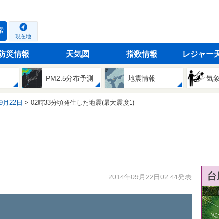
索
現在地
防災情報
天気図
指数情報
レジャー
PM2.5分布予測
地震情報
気
09月22日
02時33分頃発生した地震(最大震度1)
台
2014年09月22日02:44発表