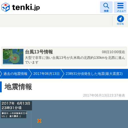
tenki.jp
検索
メニュー
現在地
台風13号情報
08日10:00現在
大型で非常に強い台風13号が久米島の北西約130kmを北西に進ん
でいます
過去の地震情報
2017年06月13日
23時31分頃発生した地震(最大震度2)
地震情報
2017年06月13日23:37発表