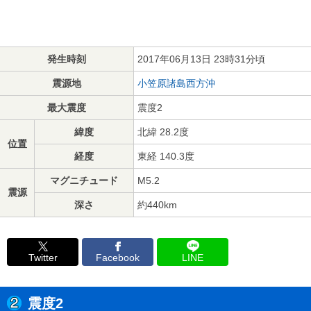
発生時刻
2017年06月13日 23時31分頃
震源地
小笠原諸島西方沖
最大震度
震度2
緯度
北緯 28.2度
位置
経度
東経 140.3度
マグニチュード
M5.2
震源
深さ
約440km
Twitter
Facebook
LINE
震度2