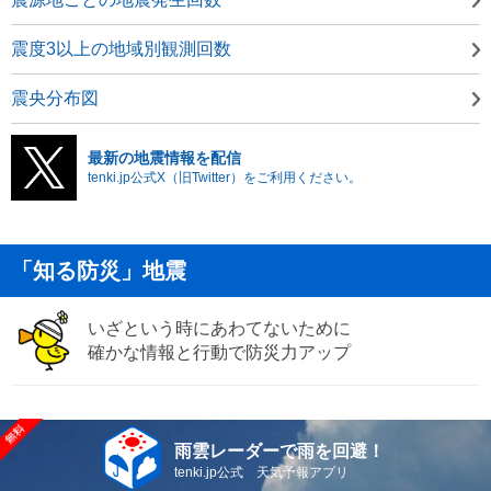
震度3以上の地域別観測回数
震央分布図
最新の地震情報を配信
tenki.jp公式X（旧Twitter）をご利用ください。
「知る防災」地震
いざという時にあわてないために
確かな情報と行動で防災力アップ
雨雲レーダーで雨を回避！
tenki.jp公式 天気予報アプリ