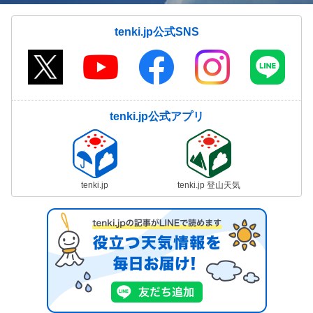
tenki.jp公式SNS
tenki.jp公式アプリ
tenki.jp
tenki.jp 登山天気