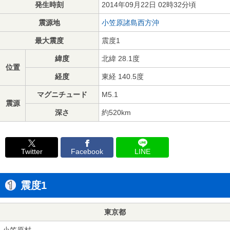
発生時刻
2014年09月22日 02時32分頃
震源地
小笠原諸島西方沖
最大震度
震度1
緯度
北緯 28.1度
位置
経度
東経 140.5度
マグニチュード
M5.1
震源
深さ
約520km
Twitter
Facebook
LINE
震度1
東京都
小笠原村