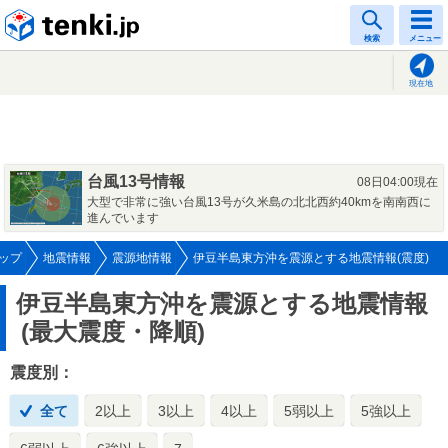
tenki.jp
検索
メニュー
現在地
台風13号情報
08日04:00現在
大型で非常に強い台風13号が久米島の北北西約40kmを南南西に
進んでいます
ップ
地震情報
震源地情報
伊豆半島東方沖を震源とする地震情報(震度)
伊豆半島東方沖を震源とする地震情報
(最大震度・降順)
震度別：
全て
2以上
3以上
4以上
5弱以上
5強以上