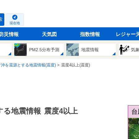
索
現在地
防災情報
天気図
指数情報
レジャー
PM2.5分布予測
地震情報
気
沖を震源とする地震情報(震度)
震度4以上(震度)
する地震情報
震度4以上
台