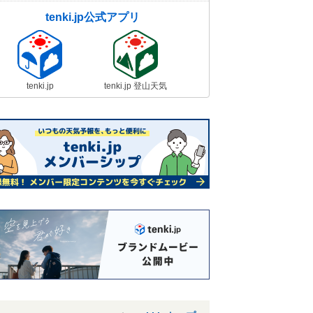
tenki.jp公式アプリ
tenki.jp
tenki.jp 登山天気