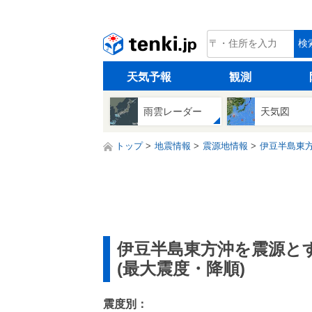
tenki.jp
検
天気予報
観測
雨雲レーダー
天気図
トップ
地震情報
震源地情報
伊豆半島東方
伊豆半島東方沖を震源と
(最大震度・降順)
震度別：