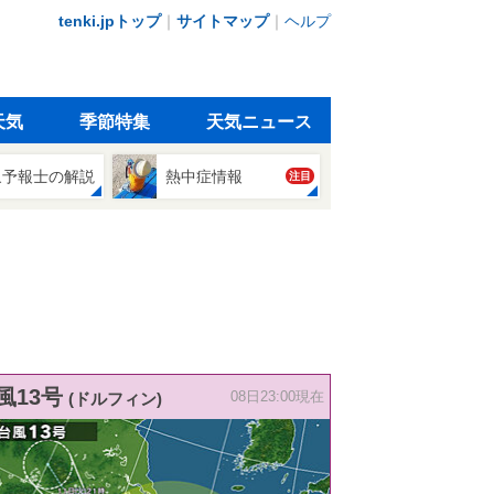
tenki.jpトップ
｜
サイトマップ
｜
ヘルプ
天気
季節特集
天気ニュース
象予報士の解説
熱中症情報
注目
風13号
(ドルフィン)
08日23:00現在