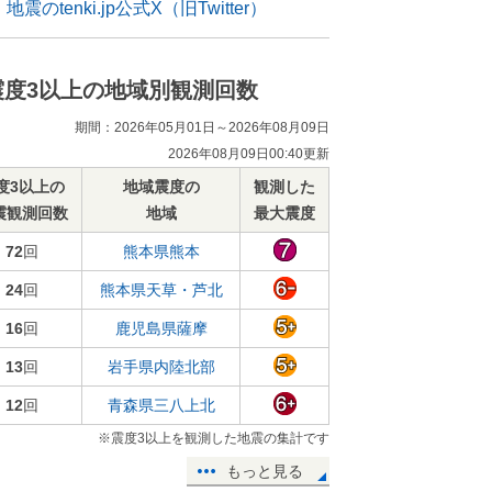
地震のtenki.jp公式X（旧Twitter）
震度3以上の地域別観測回数
期間：2026年05月01日～2026年08月09日
2026年08月09日00:40更新
度3以上の
地域震度の
観測した
震観測回数
地域
最大震度
72
回
熊本県熊本
24
回
熊本県天草・芦北
16
回
鹿児島県薩摩
13
回
岩手県内陸北部
12
回
青森県三八上北
※震度3以上を観測した地震の集計です
もっと見る