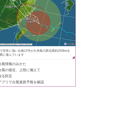
で非常に強い台風13号が久米島の西北西約250kmを
西に進んでいます
台風情報のみかた
台風の接近、上陸に備えて
知る防災
アプリで台風進路予報を確認