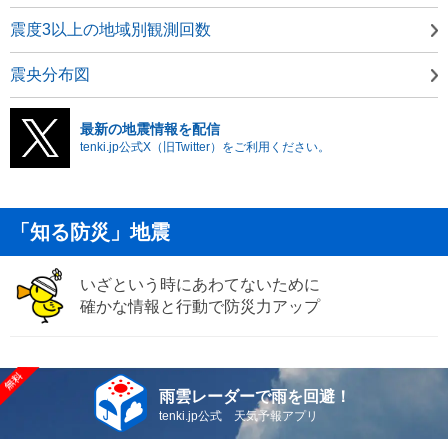
震度3以上の地域別観測回数
震央分布図
最新の地震情報を配信
tenki.jp公式X（旧Twitter）をご利用ください。
「知る防災」地震
いざという時にあわてないために
確かな情報と行動で防災力アップ
雨雲レーダーで雨を回避！
tenki.jp公式 天気予報アプリ