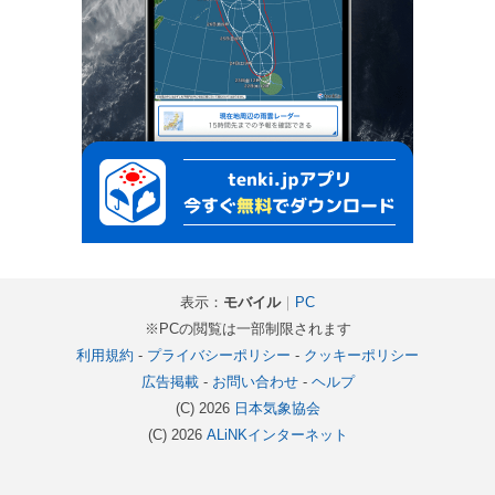
表示：
モバイル
｜
PC
※PCの閲覧は一部制限されます
利用規約
-
プライバシーポリシー
-
クッキーポリシー
広告掲載
-
お問い合わせ
-
ヘルプ
(C) 2026
日本気象協会
(C) 2026
ALiNKインターネット