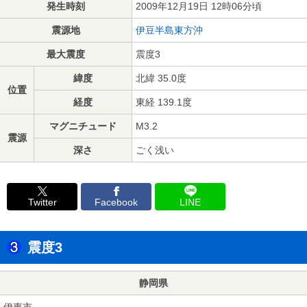
発生時刻
2009年12月19日 12時06分頃
震源地
伊豆半島東方沖
最大震度
震度3
緯度
北緯 35.0度
位置
経度
東経 139.1度
マグニチュード
M3.2
震源
深さ
ごく浅い
Twitter
Facebook
LINE
震度3
静岡県
伊東市