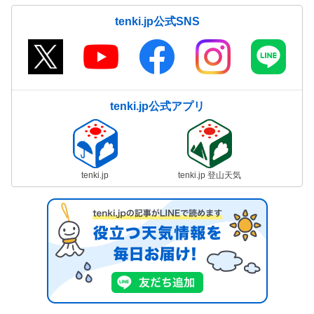
tenki.jp公式SNS
tenki.jp公式アプリ
tenki.jp
tenki.jp 登山天気