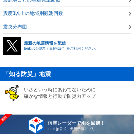
震度3以上の地域別観測回数
震央分布図
最新の地震情報を配信
tenki.jp公式X（旧Twitter）をご利用ください。
「知る防災」地震
いざという時にあわてないために
確かな情報と行動で防災力アップ
雨雲レーダーで雨を回避！
tenki.jp公式 天気予報アプリ