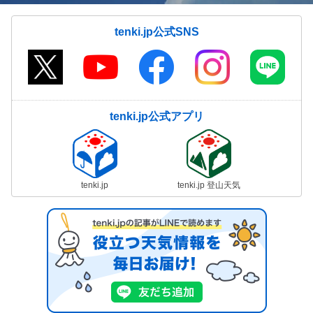
tenki.jp公式SNS
tenki.jp公式アプリ
tenki.jp
tenki.jp 登山天気