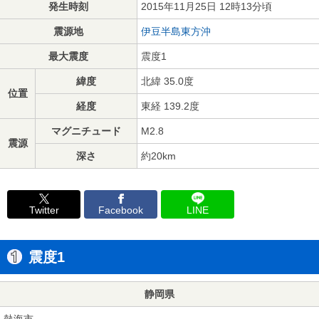
発生時刻
2015年11月25日 12時13分頃
震源地
伊豆半島東方沖
最大震度
震度1
緯度
北緯 35.0度
位置
経度
東経 139.2度
マグニチュード
M2.8
震源
深さ
約20km
Twitter
Facebook
LINE
震度1
静岡県
熱海市