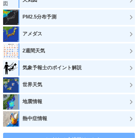
PM2.5分布予測
アメダス
2週間天気
気象予報士のポイント解説
世界天気
地震情報
熱中症情報