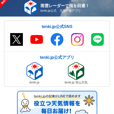
雨雲レーダーで雨を回避！
tenki.jp公式 天気予報アプリ
tenki.jp公式SNS
tenki.jp公式アプリ
tenki.jp
tenki.jp 登山天気