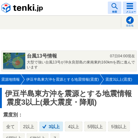
tenki.jp
検索
メニュー
現在地
台風13号情報
07日04:00現在
大型で強い台風13号が沖永良部島の東南東約160kmを西に進んで
います
震源地情報
伊豆半島東方沖を震源とする地震情報(震度)
震度3以上(震度)
伊豆半島東方沖を震源とする地震情報
震度3以上(最大震度・降順)
震度別：
全て
2以上
3以上
4以上
5弱以上
5強以上