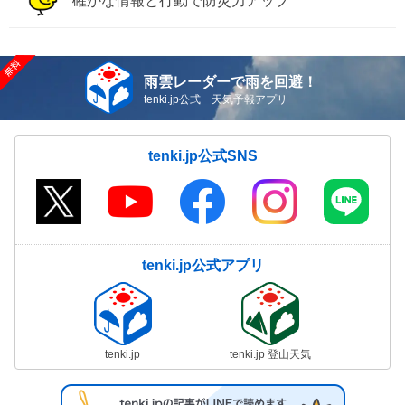
確かな情報と行動で防災力アップ
雨雲レーダーで雨を回避！
tenki.jp公式 天気予報アプリ
tenki.jp公式SNS
tenki.jp公式アプリ
tenki.jp
tenki.jp 登山天気