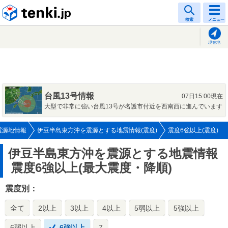
tenki.jp
検索
メニュー
現在地
台風13号情報
07日15:00現在
大型で非常に強い台風13号が名護市付近を西南西に進んでいます
震源地情報
伊豆半島東方沖を震源とする地震情報(震度)
震度6強以上(震度)
伊豆半島東方沖を震源とする地震情報
震度6強以上(最大震度・降順)
震度別：
全て
2以上
3以上
4以上
5弱以上
5強以上
6弱以上
6強以上
7