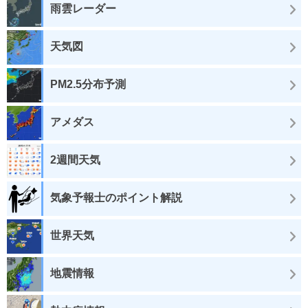
雨雲レーダー
天気図
PM2.5分布予測
アメダス
2週間天気
気象予報士のポイント解説
世界天気
地震情報