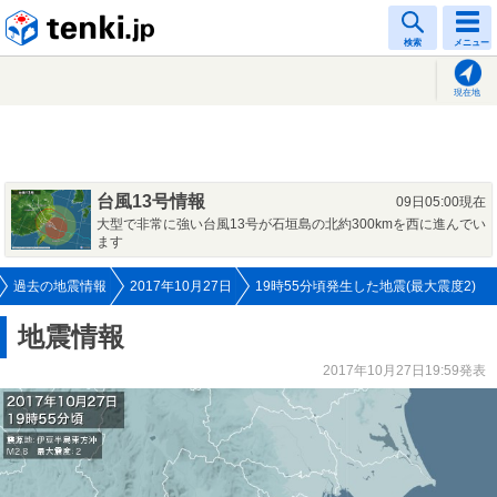
tenki.jp
検索
メニュー
現在地
台風13号情報
09日05:00現在
大型で非常に強い台風13号が石垣島の北約300kmを西に進んでい
ます
過去の地震情報
2017年10月27日
19時55分頃発生した地震(最大震度2)
地震情報
2017年10月27日19:59発表