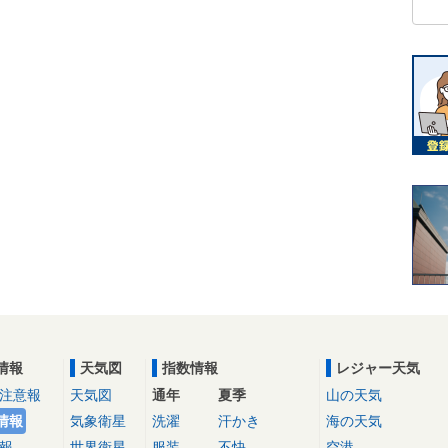
情報
天気図
指数情報
レジャー天気
注意報
天気図
通年
夏季
山の天気
情報
気象衛星
洗濯
汗かき
海の天気
報
世界衛星
服装
不快
空港