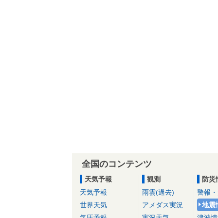
全国のコンテンツ
天気予報
観測
防災
天気予報
雨雲(過去)
警報・
世界天気
アメダス実況
地震
気圧予報
実況天気
津波情