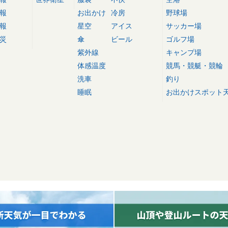
報
お出かけ
冷房
野球場
報
星空
アイス
サッカー場
災
傘
ビール
ゴルフ場
紫外線
キャンプ場
体感温度
競馬・競艇・競輪
洗車
釣り
睡眠
お出かけスポット