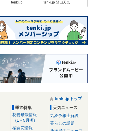
tenki.jp
tenki.jp 登山天気
tenki.jpトップ
季節特集
天気ニュース
花粉飛散情報
気象予報士解説
(1～5月頃)
暮らしの話題
桜開花情報
放送局のニュース