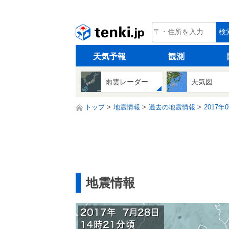
tenki.jp
検
天気予報
観測
雨雲レーダー
天気図
トップ
地震情報
過去の地震情報
2017年
地震情報