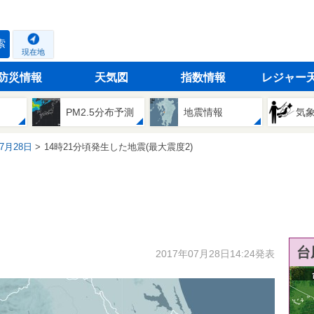
索
現在地
防災情報
天気図
指数情報
レジャー
PM2.5分布予測
地震情報
気
07月28日
14時21分頃発生した地震(最大震度2)
台
2017年07月28日14:24発表