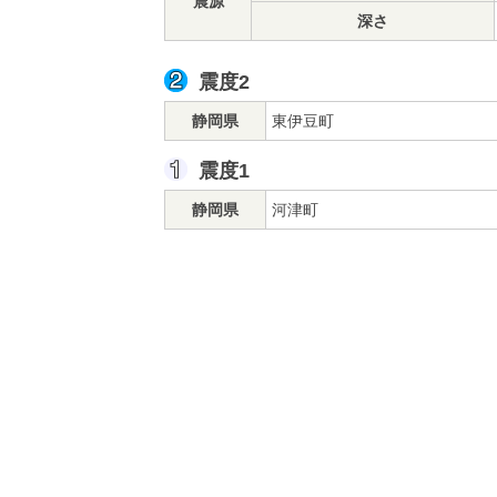
震源
深さ
震度2
静岡県
東伊豆町
震度1
静岡県
河津町