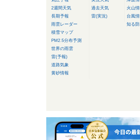
2週間天気
過去天気
火山情
長期予報
雷(実況)
台風情
雨雲レーダー
知る防
積雪マップ
PM2.5分布予測
世界の雨雲
雷(予報)
道路気象
黄砂情報