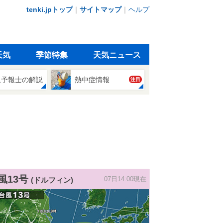
tenki.jpトップ
｜
サイトマップ
｜
ヘルプ
天気
季節特集
天気ニュース
象予報士の解説
熱中症情報
注目
風13号
(ドルフィン)
07日14:00現在