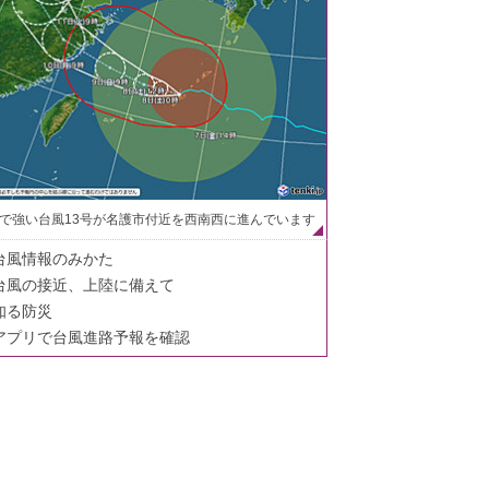
で強い台風13号が名護市付近を西南西に進んでいます
台風情報のみかた
台風の接近、上陸に備えて
知る防災
アプリで台風進路予報を確認