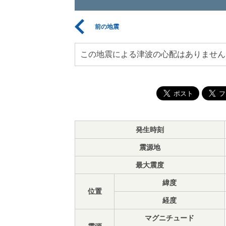
前の地震
この地震による津波の心配はありません
発生時刻
震源地
最大震度
緯度
位置
経度
マグニチュード