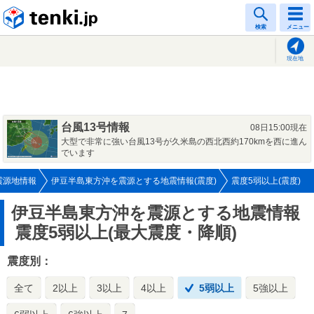
tenki.jp
検索
メニュー
現在地
台風13号情報
08日15:00現在
大型で非常に強い台風13号が久米島の西北西約170kmを西に進ん
でいます
震源地情報
伊豆半島東方沖を震源とする地震情報(震度)
震度5弱以上(震度)
伊豆半島東方沖を震源とする地震情報
震度5弱以上(最大震度・降順)
震度別：
全て
2以上
3以上
4以上
5弱以上
5強以上