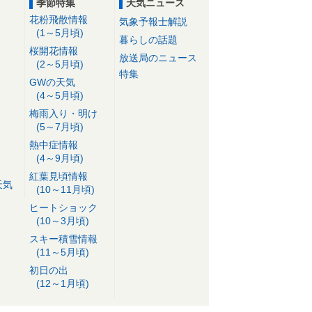
季節特集
天気ニュース
花粉飛散情報
気象予報士解説
(1～5月頃)
暮らしの話題
桜開花情報
放送局のニュース
(2～5月頃)
特集
GWの天気
(4～5月頃)
梅雨入り・明け
(5～7月頃)
熱中症情報
(4～9月頃)
紅葉見頃情報
天気
(10～11月頃)
ヒートショック
(10～3月頃)
スキー積雪情報
(11～5月頃)
初日の出
(12～1月頃)