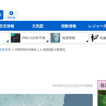
索
現在地
防災情報
天気図
指数情報
レジャー
PM2.5分布予測
地震情報
気
01月21日
02時59分頃発生した地震(最大震度4)
台
2010年01月21日03:03発表