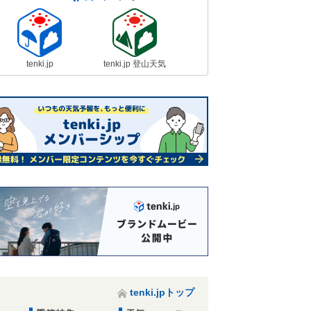
tenki.jp
tenki.jp 登山天気
tenki.jpトップ