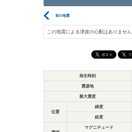
前の地震
この地震による津波の心配はありません
発生時刻
震源地
最大震度
緯度
位置
経度
マグニチュード