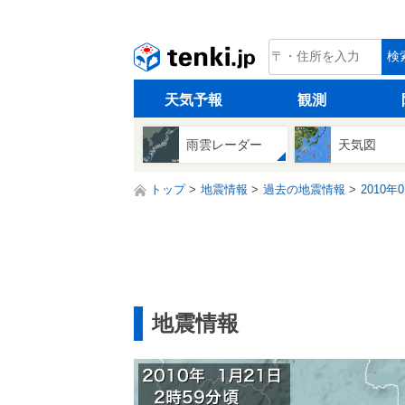
tenki.jp
検
天気予報
観測
雨雲レーダー
天気図
トップ
地震情報
過去の地震情報
2010年
地震情報