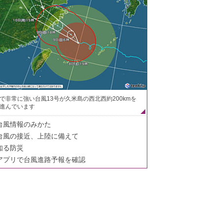
で非常に強い台風13号が久米島の西北西約200kmを
進んでいます
台風情報のみかた
台風の接近、上陸に備えて
知る防災
アプリで台風進路予報を確認