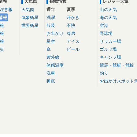
情報
天気図
指数情報
レジャー天気
注意報
天気図
通年
夏季
山の天気
情報
気象衛星
洗濯
汗かき
海の天気
報
世界衛星
服装
不快
空港
報
お出かけ
冷房
野球場
報
星空
アイス
サッカー場
災
傘
ビール
ゴルフ場
紫外線
キャンプ場
体感温度
競馬・競艇・競輪
洗車
釣り
睡眠
お出かけスポット