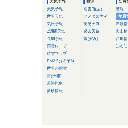
天気予報
観測
防災
天気予報
雨雲(過去)
警報・
世界天気
アメダス実況
地震
気圧予報
実況天気
津波情
2週間天気
過去天気
火山情
長期予報
雷(実況)
台風情
雨雲レーダー
知る防
積雪マップ
PM2.5分布予測
世界の雨雲
雷(予報)
道路気象
黄砂情報