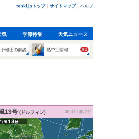
tenki.jpトップ
｜
サイトマップ
｜
ヘルプ
天気
季節特集
天気ニュース
象予報士の解説
熱中症情報
注目
風13号
(ドルフィン)
08日19:00現在