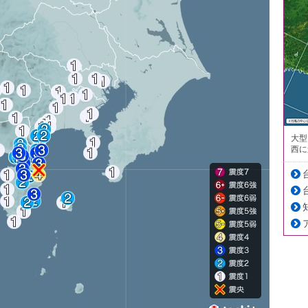
大型
西に