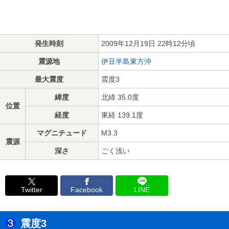
発生時刻
2009年12月19日 22時12分頃
震源地
伊豆半島東方沖
最大震度
震度3
緯度
北緯 35.0度
位置
経度
東経 139.1度
マグニチュード
M3.3
震源
深さ
ごく浅い
Twitter
Facebook
LINE
震度3