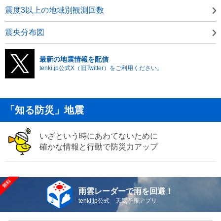
震度3以上の地域別観測回数
震央分布図
最新の地震情報を配信
tenki.jp公式X（旧Twitter）をご利用ください。
「知る防災」地震
いざという時にあわてないために
確かな情報と行動で防災力アップ
雨雲レーダーで雨を回避！
tenki.jp公式 天気予報アプリ