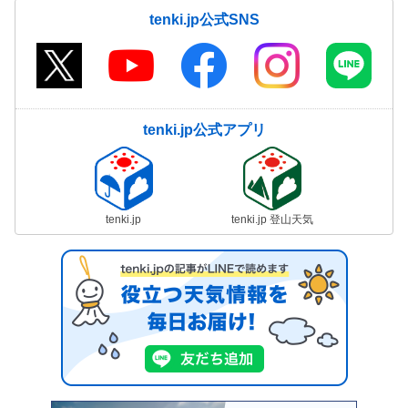
tenki.jp公式SNS
tenki.jp公式アプリ
tenki.jp
tenki.jp 登山天気