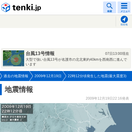
tenki.jp
検索
メニュー
現在地
台風13号情報
07日13:00現在
大型で強い台風13号が名護市の北北東約40kmを西南西に進んで
います
過去の地震情報
2009年12月19日
22時12分頃発生した地震(最大震度3)
地震情報
2009年12月19日22:16発表