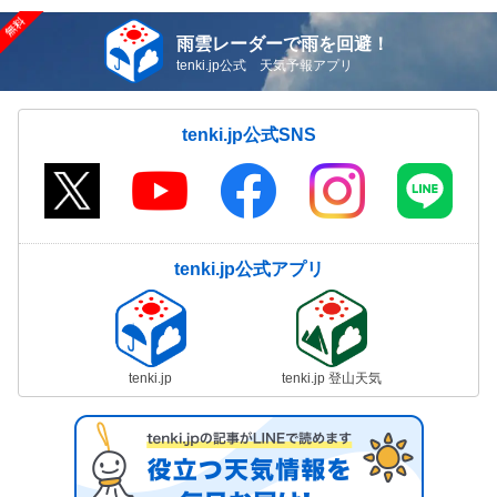
雨雲レーダーで雨を回避！
tenki.jp公式 天気予報アプリ
tenki.jp公式SNS
tenki.jp公式アプリ
tenki.jp
tenki.jp 登山天気