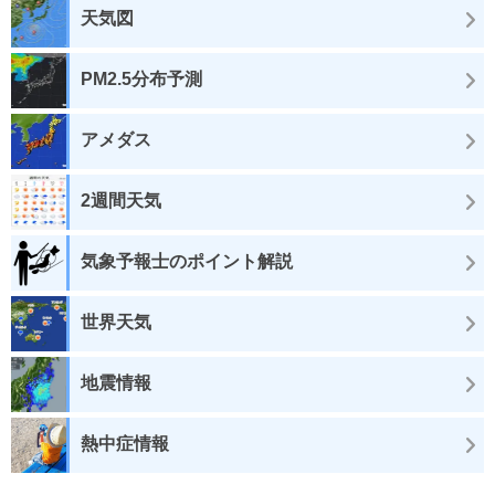
天気図
PM2.5分布予測
アメダス
2週間天気
気象予報士のポイント解説
世界天気
地震情報
熱中症情報