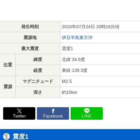
発生時刻
2016年07月24日 20時16分頃
震源地
伊豆半島東方沖
最大震度
震度1
緯度
北緯 34.9度
位置
経度
東経 139.3度
マグニチュード
M2.5
震源
深さ
約10km
Twitter
Facebook
LINE
震度1