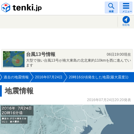
tenki.jp
検索
メニュー
現在地
台風13号情報
06日19:00現在
大型で強い台風13号が南大東島の北北東約110kmを西に進んでい
ます
過去の地震情報
2016年07月24日
20時16分頃発生した地震(最大震度1)
地震情報
2016年07月24日20:20発表