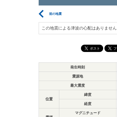
前の地震
この地震による津波の心配はありません
発生時刻
震源地
最大震度
緯度
位置
経度
マグニチュード