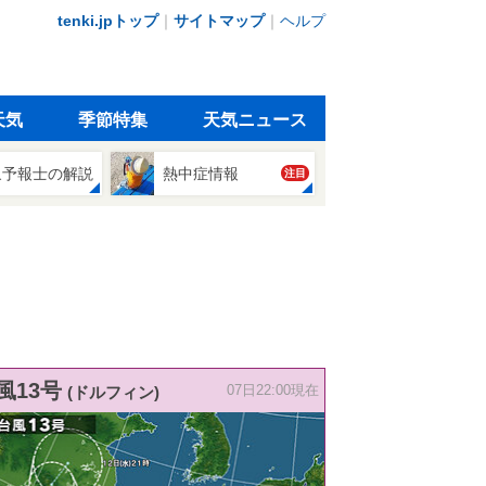
tenki.jpトップ
｜
サイトマップ
｜
ヘルプ
天気
季節特集
天気ニュース
象予報士の解説
熱中症情報
注目
風13号
(ドルフィン)
07日22:00現在