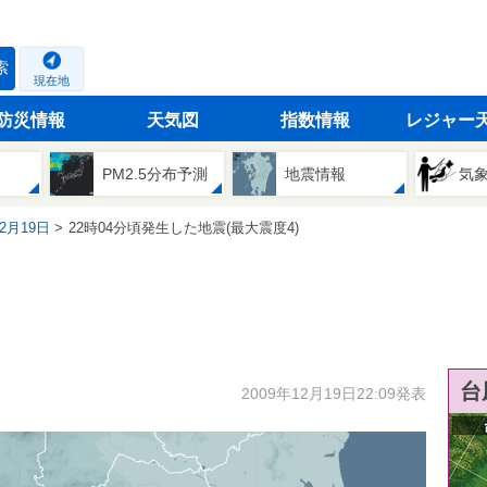
索
現在地
防災情報
天気図
指数情報
レジャー
PM2.5分布予測
地震情報
気
12月19日
22時04分頃発生した地震(最大震度4)
台
2009年12月19日22:09発表