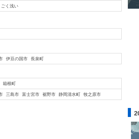
ごく浅い
市
伊豆の国市
長泉町
箱根町
市
三島市
富士宮市
裾野市
静岡清水町
牧之原市
2