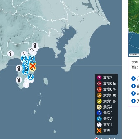
大型
西に