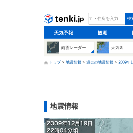
tenki.jp
検
天気予報
観測
雨雲レーダー
天気図
トップ
地震情報
過去の地震情報
2009年
地震情報