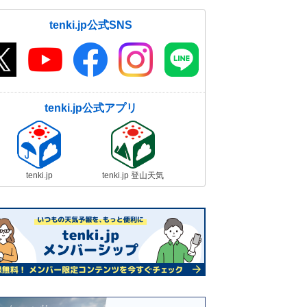
tenki.jp公式SNS
tenki.jp公式アプリ
tenki.jp
tenki.jp 登山天気