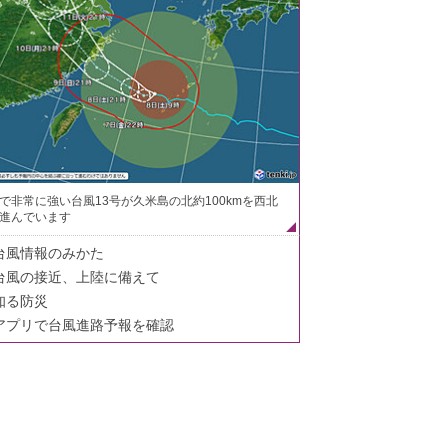
で非常に強い台風13号が久米島の北約100kmを西北
進んでいます
台風情報のみかた
台風の接近、上陸に備えて
知る防災
アプリで台風進路予報を確認