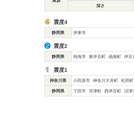
震源
深さ
震度4
静岡県
伊東市
震度2
静岡県
熱海市
東伊豆町
函南町
伊豆
震度1
神奈川県
小田原市
神奈川大井町
松田町
静岡県
下田市
河津町
西伊豆町
沼津