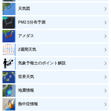
天気図
PM2.5分布予測
アメダス
2週間天気
気象予報士のポイント解説
世界天気
地震情報
熱中症情報