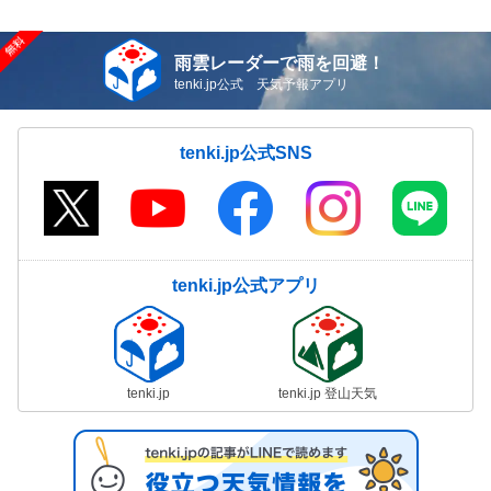
雨雲レーダーで雨を回避！
tenki.jp公式 天気予報アプリ
tenki.jp公式SNS
tenki.jp公式アプリ
tenki.jp
tenki.jp 登山天気