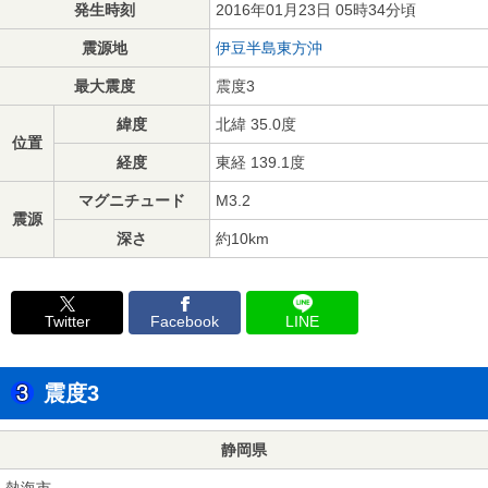
発生時刻
2016年01月23日 05時34分頃
震源地
伊豆半島東方沖
最大震度
震度3
緯度
北緯 35.0度
位置
経度
東経 139.1度
マグニチュード
M3.2
震源
深さ
約10km
Twitter
Facebook
LINE
震度3
静岡県
熱海市