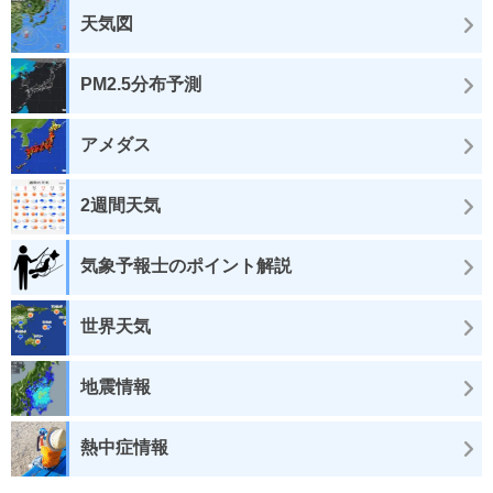
天気図
PM2.5分布予測
アメダス
2週間天気
気象予報士のポイント解説
世界天気
地震情報
熱中症情報