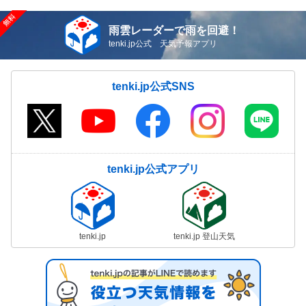
雨雲レーダーで雨を回避！
tenki.jp公式 天気予報アプリ
tenki.jp公式SNS
tenki.jp公式アプリ
tenki.jp
tenki.jp 登山天気