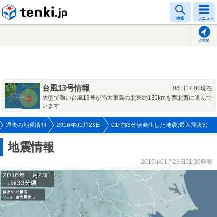
tenki.jp
検索
メニュー
現在地
台風13号情報
06日17:00現在
大型で強い台風13号が南大東島の北東約130kmを西北西に進んで
います
過去の地震情報
2016年01月23日
01時33分頃発生した地震(最大震度3)
地震情報
2016年01月23日01:39発表