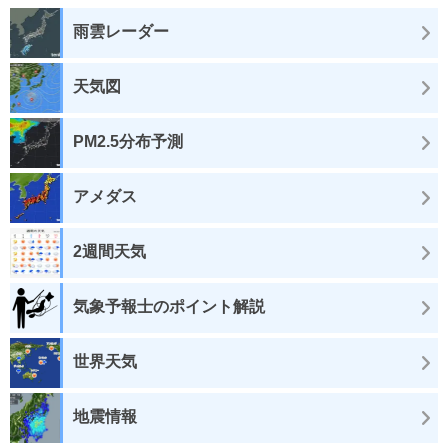
雨雲レーダー
天気図
PM2.5分布予測
アメダス
2週間天気
気象予報士のポイント解説
世界天気
地震情報