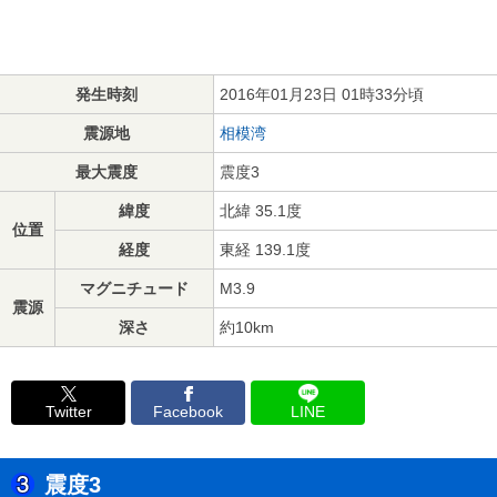
発生時刻
2016年01月23日 01時33分頃
震源地
相模湾
最大震度
震度3
緯度
北緯 35.1度
位置
経度
東経 139.1度
マグニチュード
M3.9
震源
深さ
約10km
Twitter
Facebook
LINE
震度3