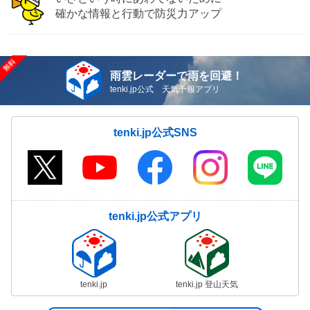
確かな情報と行動で防災力アップ
雨雲レーダーで雨を回避！
tenki.jp公式 天気予報アプリ
tenki.jp公式SNS
tenki.jp公式アプリ
tenki.jp
tenki.jp 登山天気