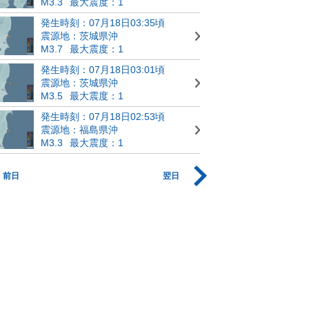
M3.3
最大震度：1
発生時刻：07月18日03:35頃
震源地：茨城県沖
M3.7
最大震度：1
発生時刻：07月18日03:01頃
震源地：茨城県沖
M3.5
最大震度：1
発生時刻：07月18日02:53頃
震源地：福島県沖
M3.3
最大震度：1
前日
翌日