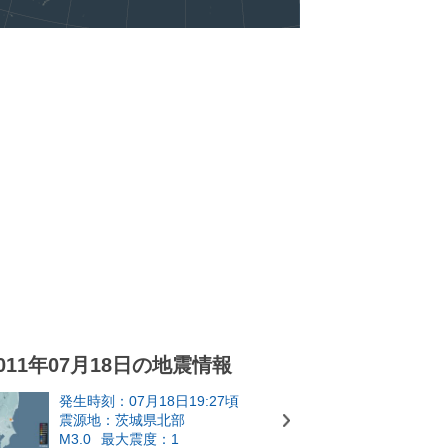
011年07月18日の地震情報
発生時刻：07月18日19:27頃
震源地：茨城県北部
M3.0
最大震度：1