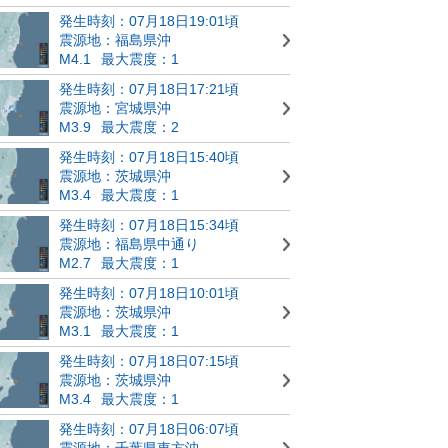
発生時刻：07月18日19:01頃
震源地：福島県沖
M4.1
最大震度：1
発生時刻：07月18日17:21頃
震源地：宮城県沖
M3.9
最大震度：2
発生時刻：07月18日15:40頃
震源地：茨城県沖
M3.4
最大震度：1
発生時刻：07月18日15:34頃
震源地：福島県中通り
M2.7
最大震度：1
発生時刻：07月18日10:01頃
震源地：茨城県沖
M3.1
最大震度：1
発生時刻：07月18日07:15頃
震源地：茨城県沖
M3.4
最大震度：1
発生時刻：07月18日06:07頃
震源地：千葉県東方沖