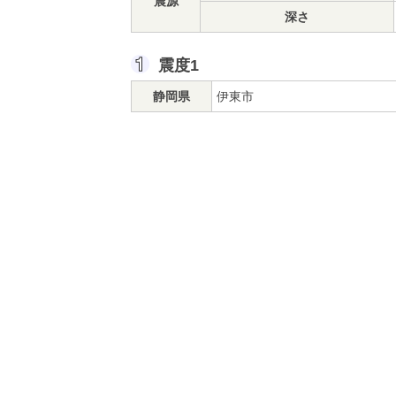
震源
深さ
震度1
静岡県
伊東市