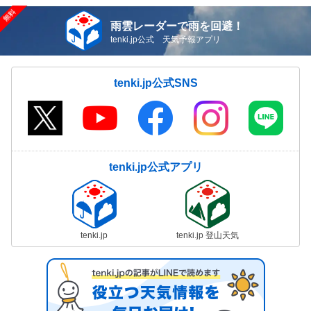
雨雲レーダーで雨を回避！
tenki.jp公式 天気予報アプリ
tenki.jp公式SNS
tenki.jp公式アプリ
tenki.jp
tenki.jp 登山天気