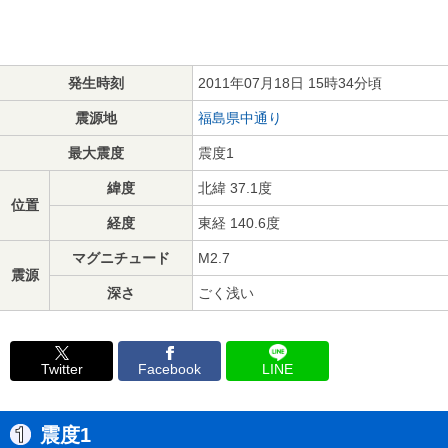
発生時刻
2011年07月18日 15時34分頃
震源地
福島県中通り
最大震度
震度1
緯度
北緯 37.1度
位置
経度
東経 140.6度
マグニチュード
M2.7
震源
深さ
ごく浅い
Twitter
Facebook
LINE
震度1