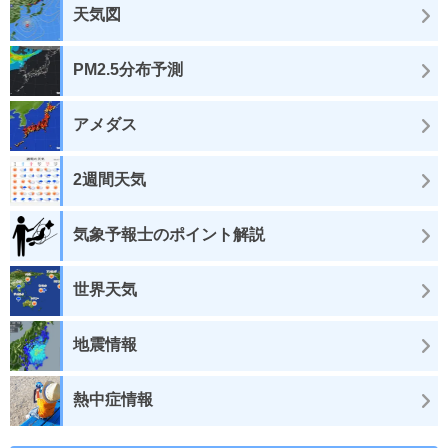
天気図
PM2.5分布予測
アメダス
2週間天気
気象予報士のポイント解説
世界天気
地震情報
熱中症情報