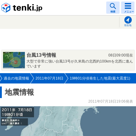
tenki.jp
検索
メニュー
現在地
台風13号情報
08日09:00現在
大型で非常に強い台風13号が久米島の北西約100kmを北西に進ん
でいます
過去の地震情報
2011年07月18日
19時01分頃発生した地震(最大震度1)
地震情報
2011年07月18日19:06発表