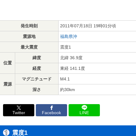
発生時刻
2011年07月18日 19時01分頃
震源地
福島県沖
最大震度
震度1
緯度
北緯 36.9度
位置
経度
東経 141.1度
マグニチュード
M4.1
震源
深さ
約30km
Twitter
Facebook
LINE
震度1