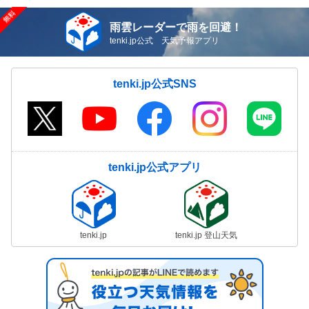
雨雲レーダーで雨を回避！
tenki.jp公式 天気予報アプリ
tenki.jp公式SNS
tenki.jp公式アプリ
tenki.jp
tenki.jp 登山天気