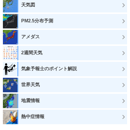
天気図
PM2.5分布予測
アメダス
2週間天気
気象予報士のポイント解説
世界天気
地震情報
熱中症情報