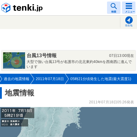
tenki.jp
検索
メニュー
現在地
台風13号情報
07日13:00現在
大型で強い台風13号が名護市の北北東約40kmを西南西に進んで
います
過去の地震情報
2011年07月18日
05時21分頃発生した地震(最大震度1)
地震情報
2011年07月18日05:26発表