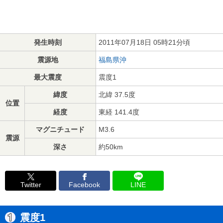
発生時刻
2011年07月18日 05時21分頃
震源地
福島県沖
最大震度
震度1
緯度
北緯 37.5度
位置
経度
東経 141.4度
マグニチュード
M3.6
震源
深さ
約50km
Twitter
Facebook
LINE
震度1