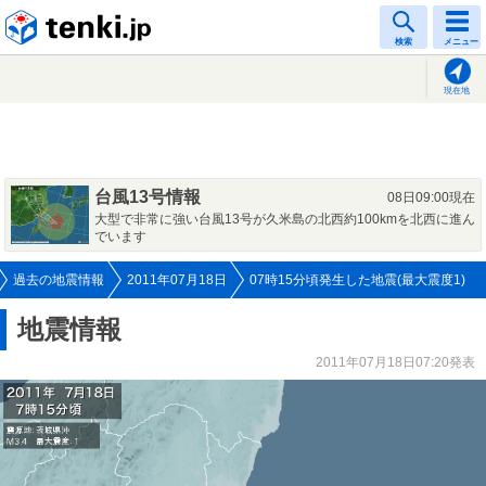
tenki.jp
検索
メニュー
現在地
台風13号情報
08日09:00現在
大型で非常に強い台風13号が久米島の北西約100kmを北西に進ん
でいます
過去の地震情報
2011年07月18日
07時15分頃発生した地震(最大震度1)
地震情報
2011年07月18日07:20発表