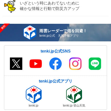
いざという時にあわてないために
確かな情報と行動で防災力アップ
雨雲レーダーで雨を回避！
tenki.jp公式 天気予報アプリ
tenki.jp公式SNS
tenki.jp公式アプリ
tenki.jp
tenki.jp 登山天気