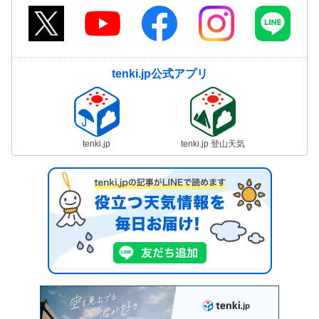
tenki.jp公式アプリ
tenki.jp
tenki.jp 登山天気