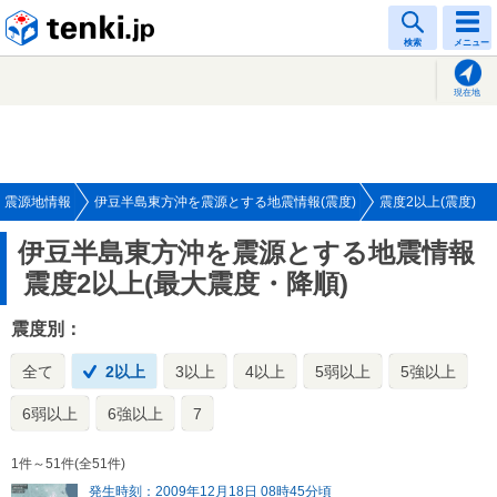
tenki.jp
検索
メニュー
現在地
震源地情報
伊豆半島東方沖を震源とする地震情報(震度)
震度2以上(震度)
伊豆半島東方沖を震源とする地震情報
震度2以上(最大震度・降順)
震度別：
全て
2以上
3以上
4以上
5弱以上
5強以上
6弱以上
6強以上
7
1件～51件(全51件)
発生時刻：2009年12月18日 08時45分頃