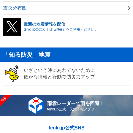
震央分布図
最新の地震情報を配信
tenki.jp公式X（旧Twitter）をご利用ください。
「知る防災」地震
いざという時にあわてないために
確かな情報と行動で防災力アップ
雨雲レーダーで雨を回避！
tenki.jp公式 天気予報アプリ
tenki.jp公式SNS