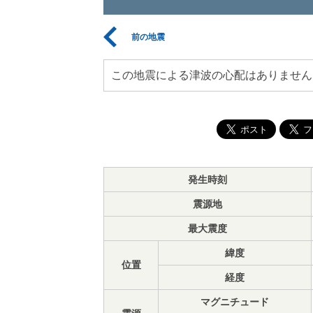
前の地震
この地震による津波の心配はありません
発生時刻
震源地
最大震度
緯度
位置
経度
マグニチュード