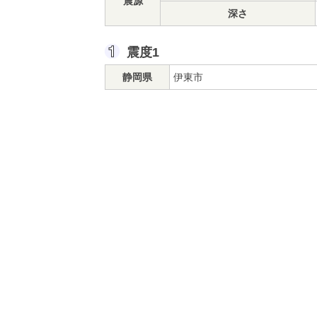
震源
深さ
震度1
静岡県
伊東市