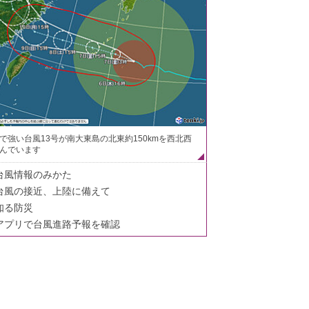
で強い台風13号が南大東島の北東約150kmを西北西
んでいます
台風情報のみかた
台風の接近、上陸に備えて
知る防災
アプリで台風進路予報を確認