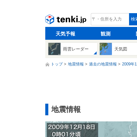
tenki.jp
検
天気予報
観測
雨雲レーダー
天気図
トップ
地震情報
過去の地震情報
2009年
地震情報