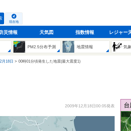
索
現在地
防災情報
天気図
指数情報
レジャー
PM2.5分布予測
地震情報
気
12月18日
00時01分頃発生した地震(最大震度1)
台
2009年12月18日00:05発表