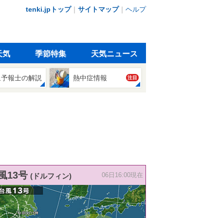
tenki.jpトップ
｜
サイトマップ
｜
ヘルプ
天気
季節特集
天気ニュース
象予報士の解説
熱中症情報
注目
風13号
(ドルフィン)
06日16:00現在