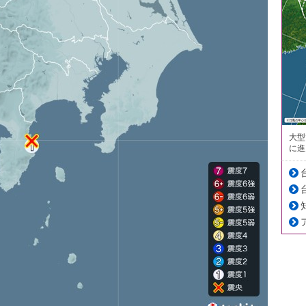
大型
に進