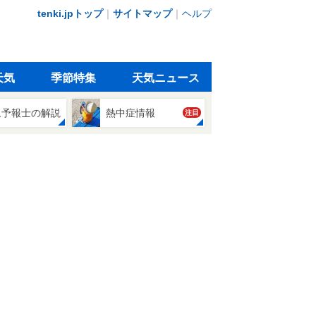
tenki.jpトップ
｜
サイトマップ
｜
ヘルプ
天気
季節特集
天気ニュース
象予報士の解説
熱中症情報
注目