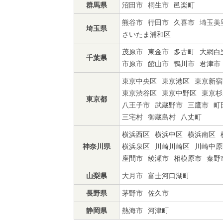
群馬県
沼田市
桐生市
邑楽町
熊谷市
行田市
久喜市
埼玉美
埼玉県
さいたま浦和区
茂原市
東金市
多古町
大網白
千葉県
市原市
館山市
鴨川市
君津市
東京中央区
東京港区
東京新宿
東京渋谷区
東京中野区
東京杉
東京都
八王子市
武蔵野市
三鷹市
町
三宅村
御蔵島村
八丈町
横浜西区
横浜中区
横浜南区
神奈川県
横浜泉区
川崎川崎区
川崎中原
座間市
綾瀬市
相模原市
秦野
山梨県
大月市
富士河口湖町
長野県
茅野市
佐久市
静岡県
熱海市
河津町