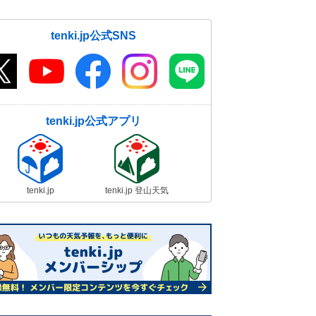
tenki.jp公式SNS
tenki.jp公式アプリ
tenki.jp
tenki.jp 登山天気