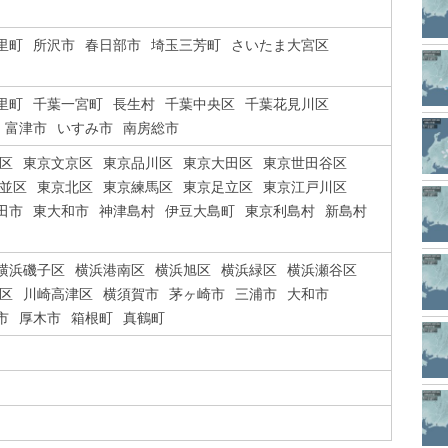
里町
所沢市
春日部市
埼玉三芳町
さいたま大宮区
里町
千葉一宮町
長生村
千葉中央区
千葉花見川区
富津市
いすみ市
南房総市
区
東京文京区
東京品川区
東京大田区
東京世田谷区
並区
東京北区
東京練馬区
東京足立区
東京江戸川区
田市
東大和市
神津島村
伊豆大島町
東京利島村
新島村
横浜磯子区
横浜港南区
横浜旭区
横浜緑区
横浜瀬谷区
区
川崎高津区
横須賀市
茅ヶ崎市
三浦市
大和市
市
厚木市
箱根町
真鶴町