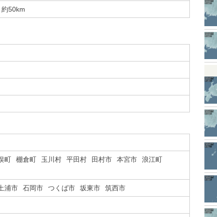
約50km
俣町
棚倉町
玉川村
平田村
田村市
本宮市
浪江町
土浦市
石岡市
つくば市
坂東市
筑西市