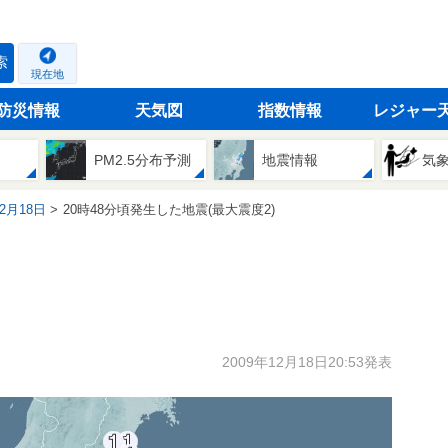
索
現在地
防災情報
天気図
指数情報
レジャー
PM2.5分布予測
地震情報
気
12月18日
20時48分頃発生した地震(最大震度2)
2009年12月18日20:53発表