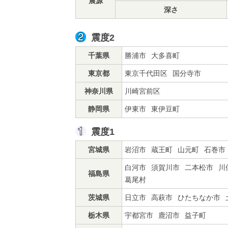
震源
深さ
震度2
千葉県
勝浦市
大多喜町
東京都
東京千代田区
国分寺市
神奈川県
川崎宮前区
静岡県
伊東市
東伊豆町
震度1
宮城県
岩沼市
蔵王町
山元町
石巻市
白河市
須賀川市
二本松市
川
福島県
葛尾村
茨城県
日立市
高萩市
ひたちなか市
栃木県
宇都宮市
鹿沼市
益子町