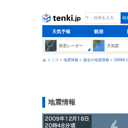
tenki.jp
検
天気予報
観測
雨雲レーダー
天気図
トップ
地震情報
過去の地震情報
2009年
地震情報