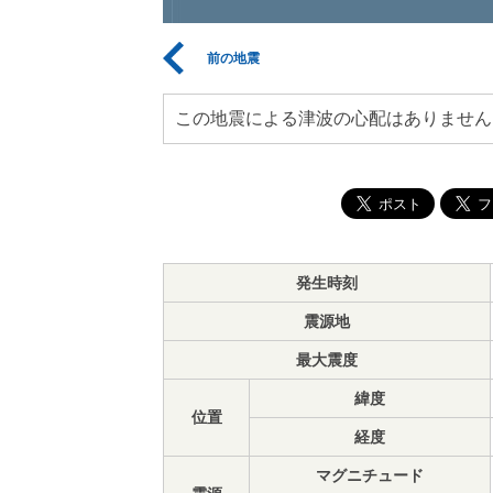
前の地震
この地震による津波の心配はありません
発生時刻
震源地
最大震度
緯度
位置
経度
マグニチュード