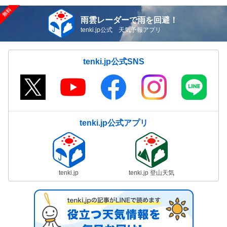
雨雲レーダーで雨を回避！
tenki.jp公式 天気予報アプリ
tenki.jp公式SNS
tenki.jp公式アプリ
tenki.jp
tenki.jp 登山天気