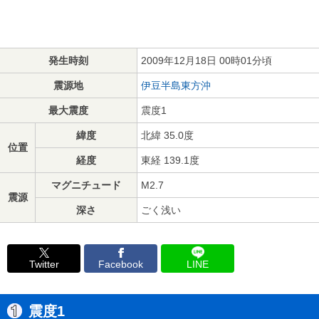
発生時刻
2009年12月18日 00時01分頃
震源地
伊豆半島東方沖
最大震度
震度1
緯度
北緯 35.0度
位置
経度
東経 139.1度
マグニチュード
M2.7
震源
深さ
ごく浅い
Twitter
Facebook
LINE
震度1