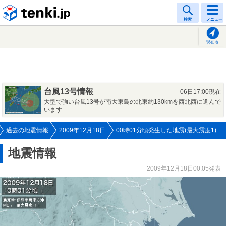
tenki.jp
検索
メニュー
現在地
台風13号情報
06日17:00現在
大型で強い台風13号が南大東島の北東約130kmを西北西に進んで
います
過去の地震情報
2009年12月18日
00時01分頃発生した地震(最大震度1)
地震情報
2009年12月18日00:05発表