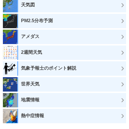
天気図
PM2.5分布予測
アメダス
2週間天気
気象予報士のポイント解説
世界天気
地震情報
熱中症情報