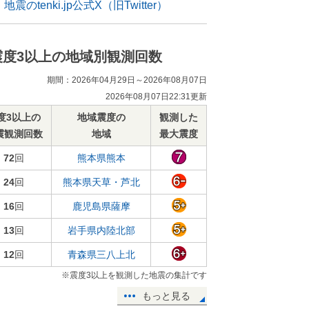
地震のtenki.jp公式X（旧Twitter）
震度3以上の地域別観測回数
期間：2026年04月29日～2026年08月07日
2026年08月07日22:31更新
度3以上の
地域震度の
観測した
震観測回数
地域
最大震度
72
回
熊本県熊本
24
回
熊本県天草・芦北
16
回
鹿児島県薩摩
13
回
岩手県内陸北部
12
回
青森県三八上北
※震度3以上を観測した地震の集計です
もっと見る