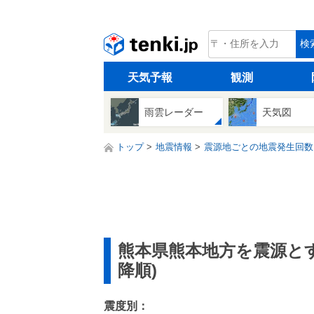
tenki.jp
検
天気予報
観測
雨雲レーダー
天気図
トップ
地震情報
震源地ごとの地震発生回数
熊本県熊本地方を震源と
降順)
震度別：