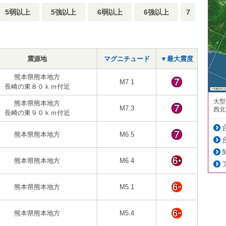
5弱以上
5強以上
6弱以上
6強以上
7
震源地
マグニチュード
▼最大震度
熊本県熊本地方
M7.1
長崎の東８０ｋｍ付近
大型
熊本県熊本地方
M7.3
西北
長崎の東９０ｋｍ付近
熊本県熊本地方
M6.5
熊本県熊本地方
M6.4
熊本県熊本地方
M5.1
熊本県熊本地方
M5.4