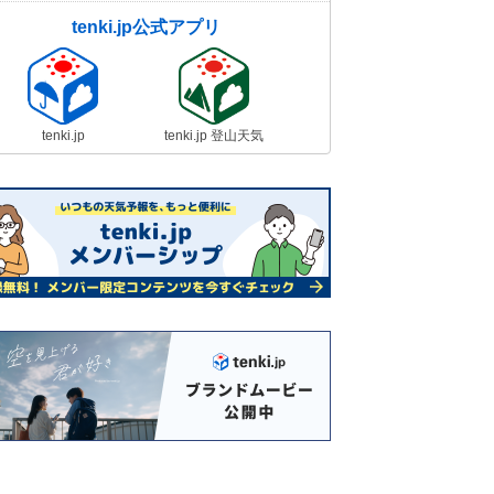
tenki.jp公式アプリ
tenki.jp
tenki.jp 登山天気