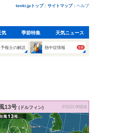
tenki.jpトップ
｜
サイトマップ
｜
ヘルプ
天気
季節特集
天気ニュース
象予報士の解説
熱中症情報
注目
風13号
(ドルフィン)
07日21:00現在