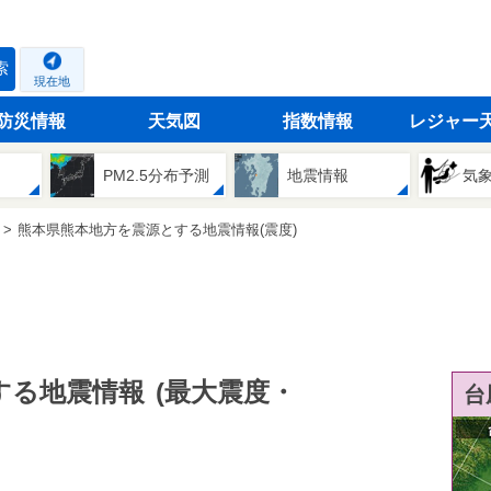
索
現在地
防災情報
天気図
指数情報
レジャー
PM2.5分布予測
地震情報
気
熊本県熊本地方を震源とする地震情報(震度)
する地震情報
(最大震度・
台