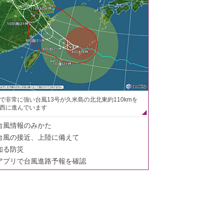
で非常に強い台風13号が久米島の北北東約110kmを
西に進んでいます
台風情報のみかた
台風の接近、上陸に備えて
知る防災
アプリで台風進路予報を確認