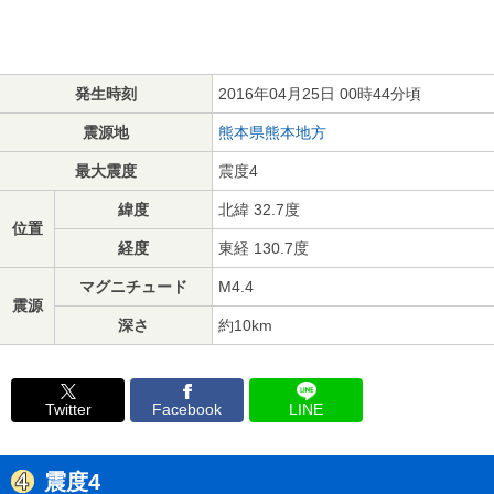
発生時刻
2016年04月25日 00時44分頃
震源地
熊本県熊本地方
最大震度
震度4
緯度
北緯 32.7度
位置
経度
東経 130.7度
マグニチュード
M4.4
震源
深さ
約10km
Twitter
Facebook
LINE
震度4