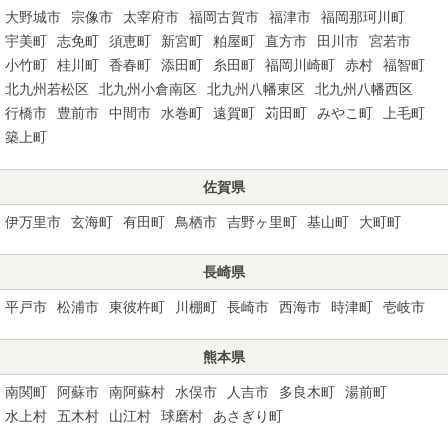
大野城市
宗像市
太宰府市
福岡古賀市
福津市
福岡那珂川町
宇美町
志免町
須恵町
新宮町
粕屋町
直方市
田川市
宮若市
小竹町
桂川町
香春町
添田町
糸田町
福岡川崎町
赤村
福智町
北九州若松区
北九州小倉南区
北九州八幡東区
北九州八幡西区
行橋市
豊前市
中間市
水巻町
遠賀町
苅田町
みやこ町
上毛町
築上町
佐賀県
伊万里市
玄海町
有田町
鳥栖市
吉野ヶ里町
基山町
大町町
長崎県
平戸市
松浦市
東彼杵町
川棚町
長崎市
西海市
時津町
壱岐市
熊本県
南関町
阿蘇市
南阿蘇村
水俣市
人吉市
多良木町
湯前町
水上村
五木村
山江村
球磨村
あさぎり町