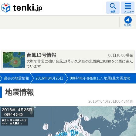
tenki.jp
検索
メニュー
現在地
台風13号情報
08日10:00現在
大型で非常に強い台風13号が久米島の北西約130kmを北西に進ん
でいます
過去の地震情報
2016年04月25日
00時44分頃発生した地震(最大震度4)
地震情報
2016年04月25日00:48発表