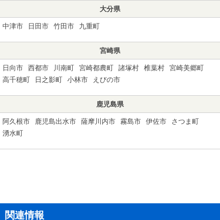
大分県
中津市
日田市
竹田市
九重町
宮崎県
日向市
西都市
川南町
宮崎都農町
諸塚村
椎葉村
宮崎美郷町
高千穂町
日之影町
小林市
えびの市
鹿児島県
阿久根市
鹿児島出水市
薩摩川内市
霧島市
伊佐市
さつま町
湧水町
関連情報