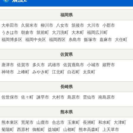
福岡県
大牟田市
久留米市
柳川市
八女市
筑後市
大川市
小郡市
うきは市
朝倉市
筑前町
大刀洗町
大木町
福岡広川町
福岡博多区
福岡中央区
福岡西区
糸島市
飯塚市
嘉麻市
大任町
佐賀県
唐津市
佐賀市
多久市
武雄市
佐賀鹿島市
小城市
嬉野市
神埼市
上峰町
みやき町
江北町
白石町
太良町
長崎県
佐世保市
佐々町
諫早市
大村市
島原市
雲仙市
南島原市
熊本県
熊本東区
荒尾市
山鹿市
合志市
玉東町
長洲町
和水町
大津町
菊陽町
西原村
御船町
益城町
山都町
熊本高森町
上天草市