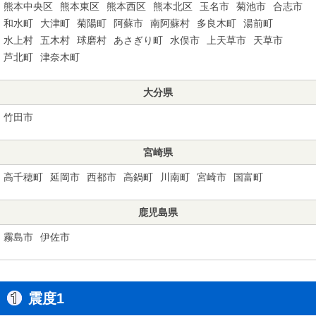
熊本中央区
熊本東区
熊本西区
熊本北区
玉名市
菊池市
合志市
和水町
大津町
菊陽町
阿蘇市
南阿蘇村
多良木町
湯前町
水上村
五木村
球磨村
あさぎり町
水俣市
上天草市
天草市
芦北町
津奈木町
大分県
竹田市
宮崎県
高千穂町
延岡市
西都市
高鍋町
川南町
宮崎市
国富町
鹿児島県
霧島市
伊佐市
震度1