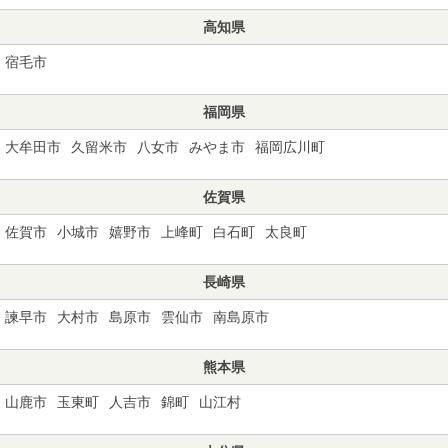
高知県
宿毛市
福岡県
大牟田市
久留米市
八女市
みやま市
福岡広川町
佐賀県
佐賀市
小城市
嬉野市
上峰町
白石町
太良町
長崎県
諫早市
大村市
島原市
雲仙市
南島原市
熊本県
山鹿市
玉東町
人吉市
錦町
山江村