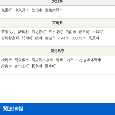
大分県
九重町
津久見市
佐伯市
豊後大野市
宮崎県
西米良村
諸塚村
日之影町
五ヶ瀬町
日向市
新富町
木城町
宮崎都農町
門川町
綾町
都城市
小林市
えびの市
高原町
鹿児島県
枕崎市
阿久根市
鹿児島出水市
薩摩川内市
いちき串木野市
姶良市
さつま町
長島町
湧水町
関連情報