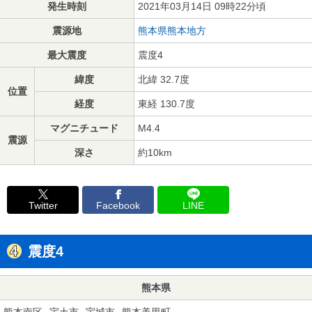
発生時刻
2021年03月14日 09時22分頃
震源地
熊本県熊本地方
最大震度
震度4
緯度
北緯 32.7度
位置
経度
東経 130.7度
マグニチュード
M4.4
震源
深さ
約10km
Twitter
Facebook
LINE
震度4
熊本県
熊本南区
宇土市
宇城市
熊本美里町