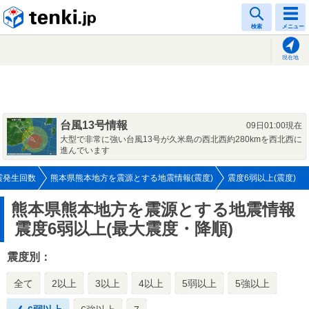
tenki.jp
検索
メニュー
現在地
台風13号情報
09日01:00現在
大型で非常に強い台風13号が久米島の西北西約280kmを西北西に
進んでいます
震発生回数
熊本県熊本地方を震源とする地震情報(震度)
震度6弱以上(震度)
熊本県熊本地方を震源とする地震情報
震度6弱以上(最大震度・降順)
震度別：
全て
2以上
3以上
4以上
5弱以上
5強以上