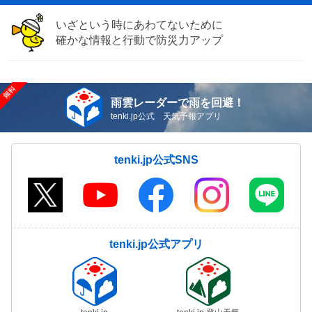
いざという時にあわてないために
確かな情報と行動で防災力アップ
雨雲レーダーで雨を回避！
tenki.jp公式 天気予報アプリ
tenki.jp公式SNS
tenki.jp公式アプリ