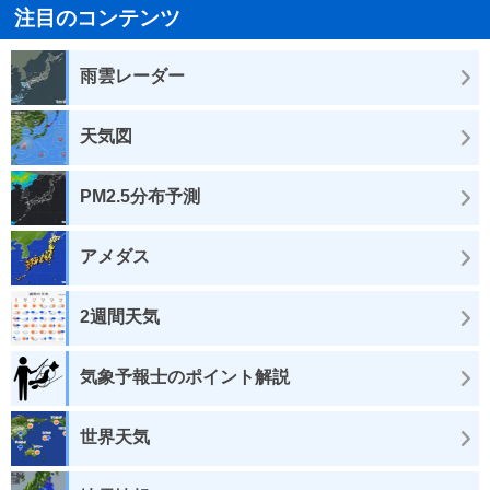
注目のコンテンツ
雨雲レーダー
天気図
PM2.5分布予測
アメダス
2週間天気
気象予報士のポイント解説
世界天気