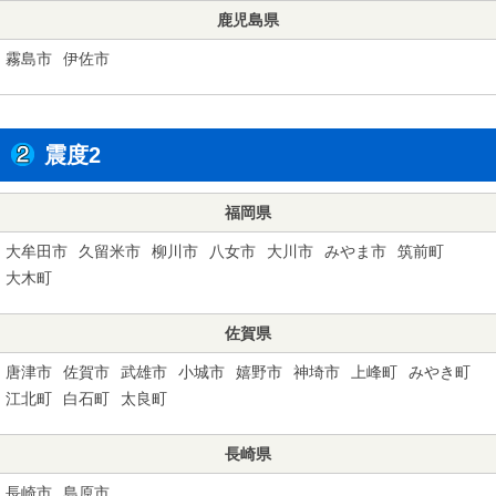
鹿児島県
霧島市
伊佐市
震度2
福岡県
大牟田市
久留米市
柳川市
八女市
大川市
みやま市
筑前町
大木町
佐賀県
唐津市
佐賀市
武雄市
小城市
嬉野市
神埼市
上峰町
みやき町
江北町
白石町
太良町
長崎県
長崎市
島原市