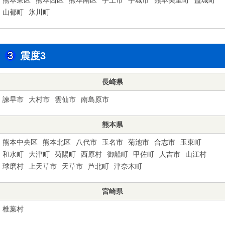
山都町
氷川町
震度3
長崎県
諫早市
大村市
雲仙市
南島原市
熊本県
熊本中央区
熊本北区
八代市
玉名市
菊池市
合志市
玉東町
和水町
大津町
菊陽町
西原村
御船町
甲佐町
人吉市
山江村
球磨村
上天草市
天草市
芦北町
津奈木町
宮崎県
椎葉村