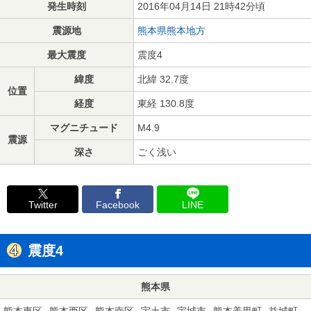
発生時刻
2016年04月14日 21時42分頃
震源地
熊本県熊本地方
最大震度
震度4
緯度
北緯 32.7度
位置
経度
東経 130.8度
マグニチュード
M4.9
震源
深さ
ごく浅い
Twitter
Facebook
LINE
震度4
熊本県
熊本東区
熊本西区
熊本南区
宇土市
宇城市
熊本美里町
益城町