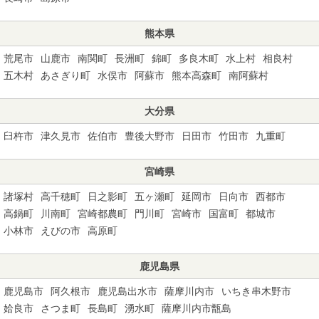
熊本県
荒尾市
山鹿市
南関町
長洲町
錦町
多良木町
水上村
相良村
五木村
あさぎり町
水俣市
阿蘇市
熊本高森町
南阿蘇村
大分県
臼杵市
津久見市
佐伯市
豊後大野市
日田市
竹田市
九重町
宮崎県
諸塚村
高千穂町
日之影町
五ヶ瀬町
延岡市
日向市
西都市
高鍋町
川南町
宮崎都農町
門川町
宮崎市
国富町
都城市
小林市
えびの市
高原町
鹿児島県
鹿児島市
阿久根市
鹿児島出水市
薩摩川内市
いちき串木野市
姶良市
さつま町
長島町
湧水町
薩摩川内市甑島