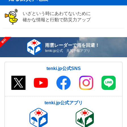
いざという時にあわてないために
確かな情報と行動で防災力アップ
雨雲レーダーで雨を回避！
tenki.jp公式 天気予報アプリ
tenki.jp公式SNS
tenki.jp公式アプリ