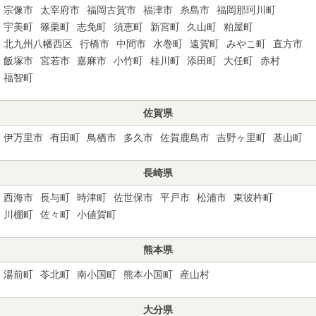
宗像市
太宰府市
福岡古賀市
福津市
糸島市
福岡那珂川町
宇美町
篠栗町
志免町
須恵町
新宮町
久山町
粕屋町
北九州八幡西区
行橋市
中間市
水巻町
遠賀町
みやこ町
直方市
飯塚市
宮若市
嘉麻市
小竹町
桂川町
添田町
大任町
赤村
福智町
佐賀県
伊万里市
有田町
鳥栖市
多久市
佐賀鹿島市
吉野ヶ里町
基山町
長崎県
西海市
長与町
時津町
佐世保市
平戸市
松浦市
東彼杵町
川棚町
佐々町
小値賀町
熊本県
湯前町
苓北町
南小国町
熊本小国町
産山村
大分県