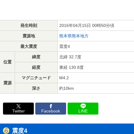
発生時刻
2016年04月15日 00時50分頃
震源地
熊本県熊本地方
最大震度
震度4
緯度
北緯 32.7度
位置
経度
東経 130.8度
マグニチュード
M4.2
震源
深さ
約10km
Twitter
Facebook
LINE
震度4