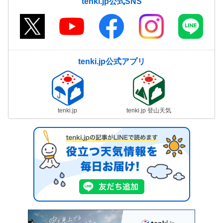
tenki.jp公式SNS
tenki.jp公式アプリ
tenki.jp
tenki.jp 登山天気