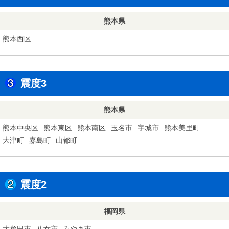
熊本県
熊本西区
震度3
熊本県
熊本中央区
熊本東区
熊本南区
玉名市
宇城市
熊本美里町
大津町
嘉島町
山都町
震度2
福岡県
大牟田市
八女市
みやま市