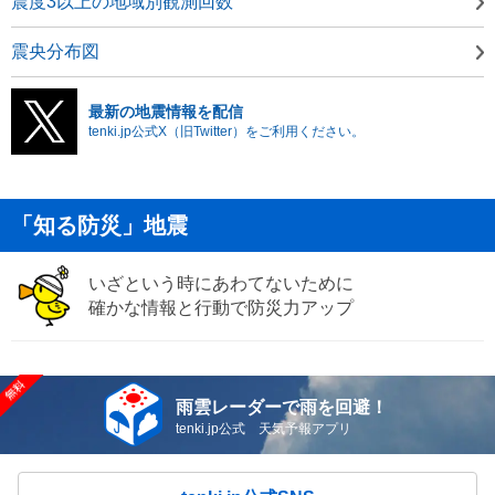
震度3以上の地域別観測回数
震央分布図
最新の地震情報を配信
tenki.jp公式X（旧Twitter）をご利用ください。
「知る防災」地震
いざという時にあわてないために
確かな情報と行動で防災力アップ
雨雲レーダーで雨を回避！
tenki.jp公式 天気予報アプリ