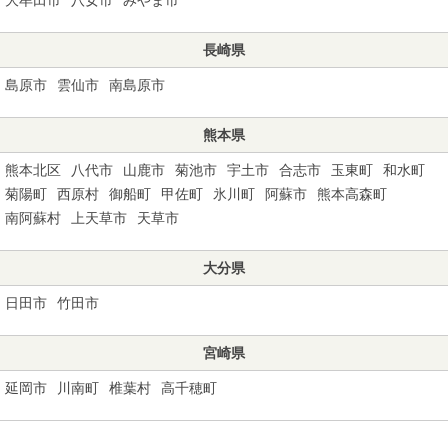
長崎県
島原市
雲仙市
南島原市
熊本県
熊本北区
八代市
山鹿市
菊池市
宇土市
合志市
玉東町
和水町
菊陽町
西原村
御船町
甲佐町
氷川町
阿蘇市
熊本高森町
南阿蘇村
上天草市
天草市
大分県
日田市
竹田市
宮崎県
延岡市
川南町
椎葉村
高千穂町