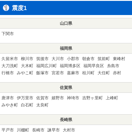
震度1
山口県
下関市
福岡県
久留米市
柳川市
筑後市
大川市
小郡市
朝倉市
筑前町
東峰村
大刀洗町
大木町
福岡広川町
福岡博多区
福岡早良区
糸島市
行橋市
みやこ町
飯塚市
宮若市
嘉麻市
桂川町
大任町
赤村
佐賀県
唐津市
伊万里市
佐賀市
嬉野市
神埼市
吉野ヶ里町
上峰町
みやき町
白石町
太良町
長崎県
平戸市
川棚町
長崎市
諫早市
大村市