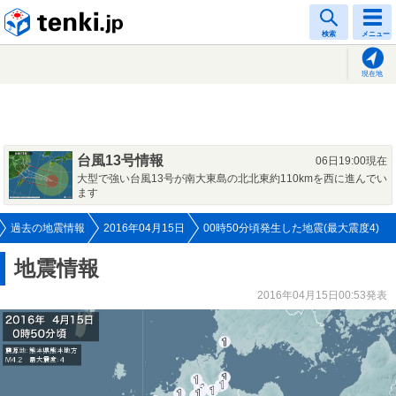
tenki.jp
検索
メニュー
現在地
台風13号情報
06日19:00現在
大型で強い台風13号が南大東島の北北東約110kmを西に進んでい
ます
過去の地震情報
2016年04月15日
00時50分頃発生した地震(最大震度4)
地震情報
2016年04月15日00:53発表