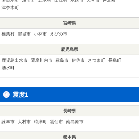
津奈木町
宮崎県
椎葉村
都城市
小林市
えびの市
鹿児島県
鹿児島出水市
薩摩川内市
霧島市
伊佐市
さつま町
長島町
湧水町
震度1
長崎県
諫早市
大村市
時津町
雲仙市
南島原市
熊本県