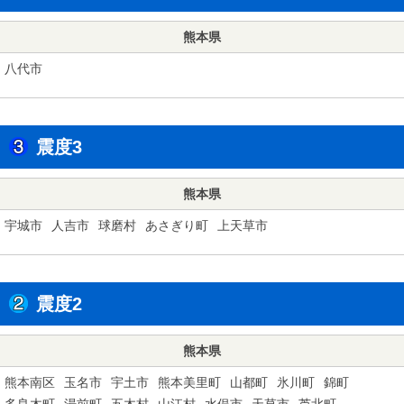
熊本県
八代市
震度3
熊本県
宇城市
人吉市
球磨村
あさぎり町
上天草市
震度2
熊本県
熊本南区
玉名市
宇土市
熊本美里町
山都町
氷川町
錦町
多良木町
湯前町
五木村
山江村
水俣市
天草市
芦北町