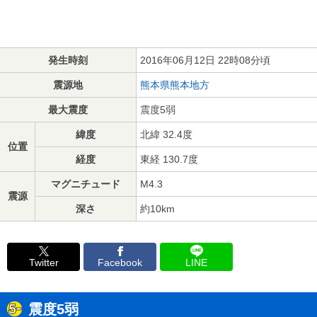
発生時刻
2016年06月12日 22時08分頃
震源地
熊本県熊本地方
最大震度
震度5弱
緯度
北緯 32.4度
位置
経度
東経 130.7度
マグニチュード
M4.3
震源
深さ
約10km
Twitter
Facebook
LINE
震度5弱