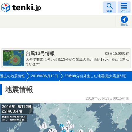
tenki.jp
検索
メニュー
現在地
台風13号情報
08日15:00現在
大型で非常に強い台風13号が久米島の西北西約170kmを西に進ん
でいます
過去の地震情報
2016年06月12日
22時08分頃発生した地震(最大震度5弱)
地震情報
2016年06月13日00:15発表