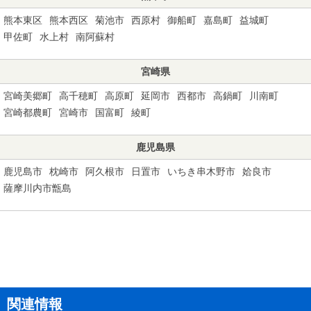
熊本東区
熊本西区
菊池市
西原村
御船町
嘉島町
益城町
甲佐町
水上村
南阿蘇村
宮崎県
宮崎美郷町
高千穂町
高原町
延岡市
西都市
高鍋町
川南町
宮崎都農町
宮崎市
国富町
綾町
鹿児島県
鹿児島市
枕崎市
阿久根市
日置市
いちき串木野市
姶良市
薩摩川内市甑島
関連情報