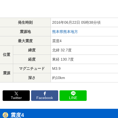
発生時刻
2016年06月22日 05時38分頃
震源地
熊本県熊本地方
最大震度
震度4
緯度
北緯 32.7度
位置
経度
東経 130.7度
マグニチュード
M3.9
震源
深さ
約10km
Twitter
Facebook
LINE
震度4