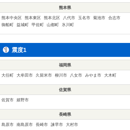
熊本県
熊本中央区
熊本東区
熊本北区
八代市
玉名市
菊池市
合志市
御船町
益城町
甲佐町
山都町
氷川町
震度1
福岡県
大任町
大牟田市
久留米市
柳川市
八女市
みやま市
大木町
佐賀県
佐賀市
嬉野市
長崎県
島原市
南島原市
長崎市
諫早市
大村市