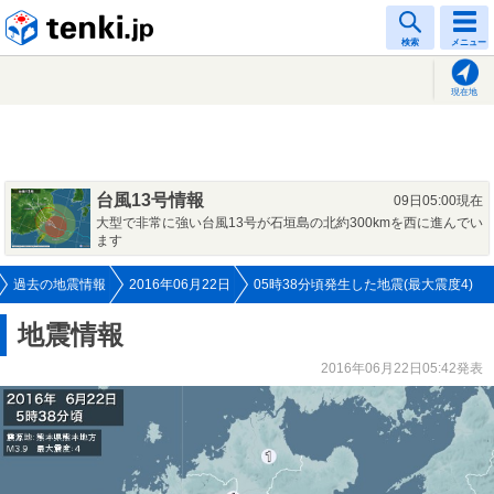
tenki.jp
検索
メニュー
現在地
台風13号情報
09日05:00現在
大型で非常に強い台風13号が石垣島の北約300kmを西に進んでい
ます
過去の地震情報
2016年06月22日
05時38分頃発生した地震(最大震度4)
地震情報
2016年06月22日05:42発表