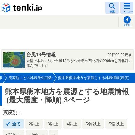
tenki.jp
検索
メニュー
現在地
台風13号情報
09日02:00現在
大型で非常に強い台風13号が久米島の西北西約290kmを西北西に
進んでいます
報
震源地ごとの地震発生回数
熊本県熊本地方を震源とする地震情報(震度)
熊本県熊本地方を震源とする地震情報
(最大震度・降順) 3ページ
震度別：
全て
2以上
3以上
4以上
5弱以上
5強以上