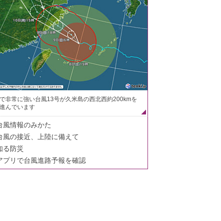
で非常に強い台風13号が久米島の西北西約200kmを
進んでいます
台風情報のみかた
台風の接近、上陸に備えて
知る防災
アプリで台風進路予報を確認