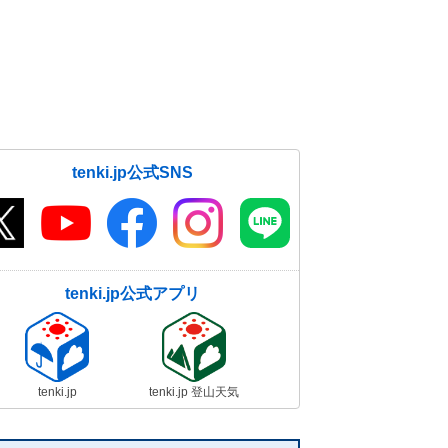
tenki.jp公式SNS
tenki.jp公式アプリ
tenki.jp
tenki.jp 登山天気