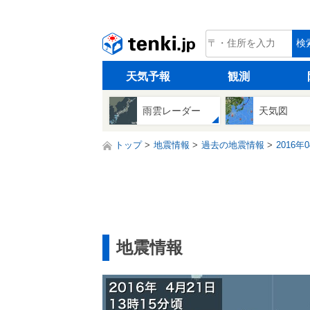
tenki.jp
検
天気予報
観測
雨雲レーダー
天気図
トップ
地震情報
過去の地震情報
2016年
地震情報