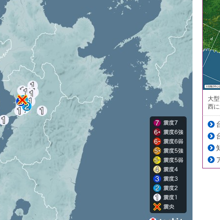
大型
西に