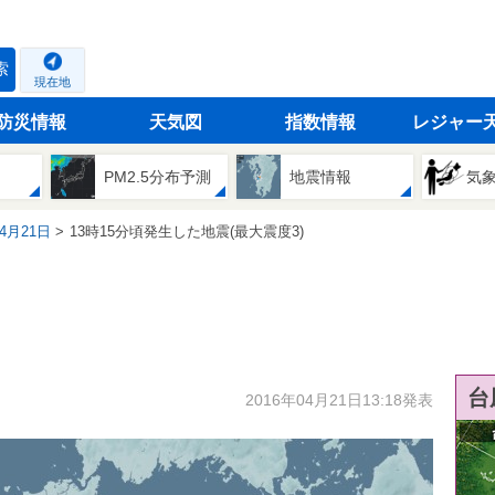
索
現在地
防災情報
天気図
指数情報
レジャー
PM2.5分布予測
地震情報
気
04月21日
13時15分頃発生した地震(最大震度3)
台
2016年04月21日13:18発表