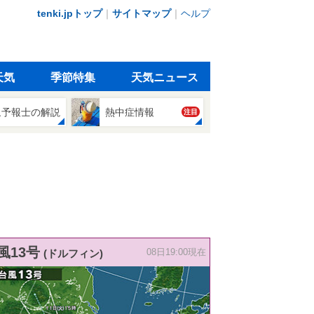
tenki.jpトップ
｜
サイトマップ
｜
ヘルプ
天気
季節特集
天気ニュース
象予報士の解説
熱中症情報
注目
風13号
(ドルフィン)
08日19:00現在