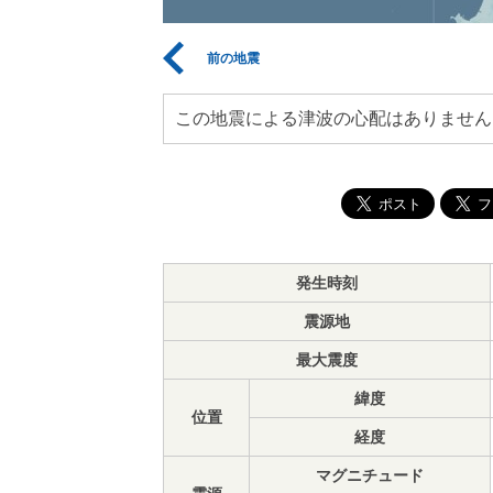
前の地震
この地震による津波の心配はありません
発生時刻
震源地
最大震度
緯度
位置
経度
マグニチュード